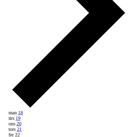
Uge
man
18
tirs
19
af
ons
20
Begivenheder
tors
21
fre
22