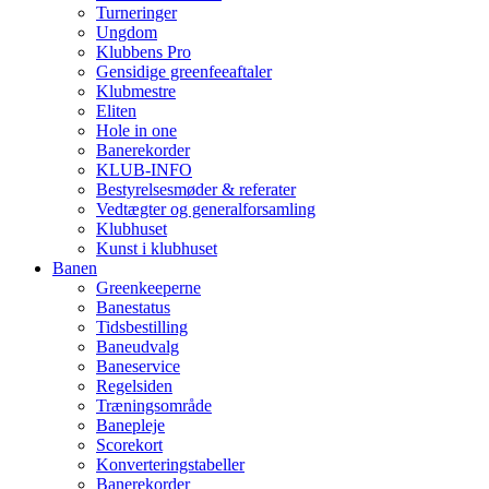
Turneringer
Ungdom
Klubbens Pro
Gensidige greenfeeaftaler
Klubmestre
Eliten
Hole in one
Banerekorder
KLUB-INFO
Bestyrelsesmøder & referater
Vedtægter og generalforsamling
Klubhuset
Kunst i klubhuset
Banen
Greenkeeperne
Banestatus
Tidsbestilling
Baneudvalg
Baneservice
Regelsiden
Træningsområde
Banepleje
Scorekort
Konverteringstabeller
Banerekorder