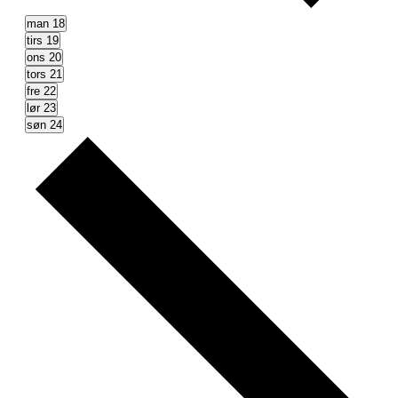
man
18
tirs
19
ons
20
tors
21
fre
22
lør
23
søn
24
Næste
uge