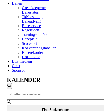
Banen
Greenkeeperne
Banestatus
Tidsbestilling
Baneudvalg
Baneservice
Regelsiden
Træningsområde
Banepleje
Scorekort
Konverteringstabeller
Banerekorder
Hole in one
Bliv medlem
Gæst
Sponsor
KALENDER
Begivenheder
Søg
Skriv
Søgning
efter
nøgleord.
begivenheder
og
Søg
efter
visninger
Begivenheder
Find Begivenheder