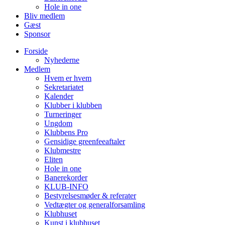
Hole in one
Bliv medlem
Gæst
Sponsor
Forside
Nyhederne
Medlem
Hvem er hvem
Sekretariatet
Kalender
Klubber i klubben
Turneringer
Ungdom
Klubbens Pro
Gensidige greenfeeaftaler
Klubmestre
Eliten
Hole in one
Banerekorder
KLUB-INFO
Bestyrelsesmøder & referater
Vedtægter og generalforsamling
Klubhuset
Kunst i klubhuset