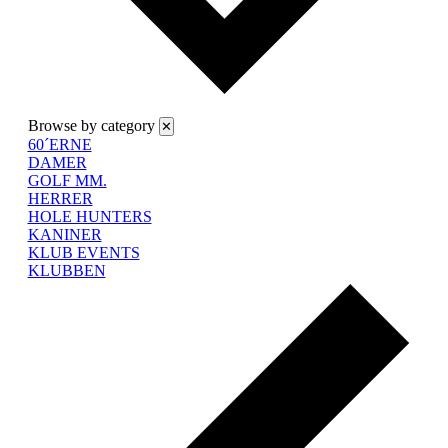
Browse by category
✕
60´ERNE
DAMER
GOLF MM.
HERRER
HOLE HUNTERS
KANINER
KLUB EVENTS
KLUBBEN
Forr
uge