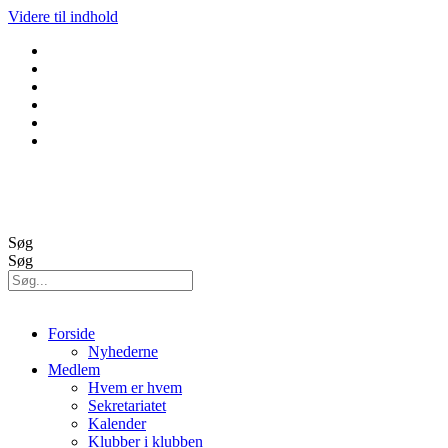
Videre til indhold
GolfBox
Banestatus
Søg
Søg
Forside
Nyhederne
Medlem
Hvem er hvem
Sekretariatet
Kalender
Klubber i klubben