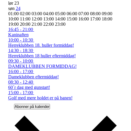
lør
23
søn
24
00:00
01:00
02:00
03:00
04:00
05:00
06:00
07:00
08:00
09:00
10:00
11:00
12:00
13:00
14:00
15:00
16:00
17:00
18:00
00:00
19:00
20:00
21:00
22:00
23:00
mandag,
May
16:45
-
21:00
18,
Kaninaften
maj
2026
tirsdag,
May
10:00
-
10:30
18,
19,
Herreklubben 18. huller formiddag!
maj
2026
2026
May
14:30
-
18:30
19,
19,
Herreklubben 18 huller eftermiddag!
2026
2026
onsdag,
May
09:30
-
10:00
20,
DAMEKLUBBEN FORMIDDAG!
maj
2026
May
16:00
-
17:00
20,
20,
Dameklubben eftermiddag!
2026
2026
torsdag,
May
08:30
-
12:40
21,
60´r dag med gunstart!
maj
2026
fredag,
No
lørdag,
No
søndag,
May
15:00
-
17:00
21,
events
events
24,
Golf med mere holdet er på banen!
maj
maj
maj
2026
on
on
2026
22,
23,
24,
Abonner på kalender
this
this
2026
2026
2026
day.
day.