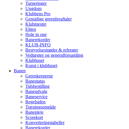
Turneringer
Ungdom
Klubbens Pro
Gensidige greenfeeaftaler
Klubmestre
Eliten
Hole in one
Banerekorder
KLUB-INFO
Bestyrelsesmøder & referater
Vedtægter og generalforsamling
Klubhuset
Kunst i klubhuset
Banen
Greenkeeperne
Banestatus
Tidsbestilling
Baneudvalg
Baneservice
Regelsiden
Træningsområde
Banepleje
Scorekort
Konverteringstabeller
Banerekorder