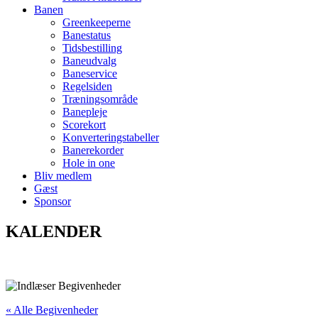
Banen
Greenkeeperne
Banestatus
Tidsbestilling
Baneudvalg
Baneservice
Regelsiden
Træningsområde
Banepleje
Scorekort
Konverteringstabeller
Banerekorder
Hole in one
Bliv medlem
Gæst
Sponsor
KALENDER
« Alle Begivenheder