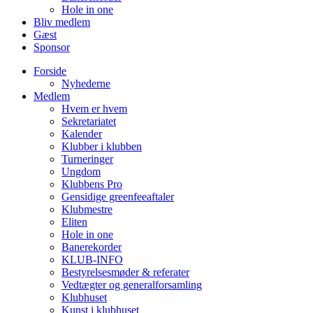
Hole in one
Bliv medlem
Gæst
Sponsor
Forside
Nyhederne
Medlem
Hvem er hvem
Sekretariatet
Kalender
Klubber i klubben
Turneringer
Ungdom
Klubbens Pro
Gensidige greenfeeaftaler
Klubmestre
Eliten
Hole in one
Banerekorder
KLUB-INFO
Bestyrelsesmøder & referater
Vedtægter og generalforsamling
Klubhuset
Kunst i klubhuset