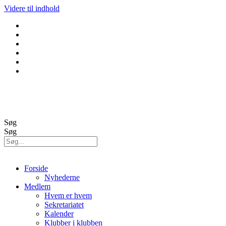
Videre til indhold
GolfBox
Banestatus
Søg
Søg
Forside
Nyhederne
Medlem
Hvem er hvem
Sekretariatet
Kalender
Klubber i klubben