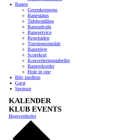
Banen
Greenkeeperne
Banestatus
Tidsbestilling
Baneudvalg
Baneservice
Regelsiden
Træningsområde
Banepleje
Scorekort
Konverteringstabeller
Banerekorder
Hole in one
Bliv medlem
Gæst
Sponsor
KALENDER
KLUB EVENTS
Begivenheder