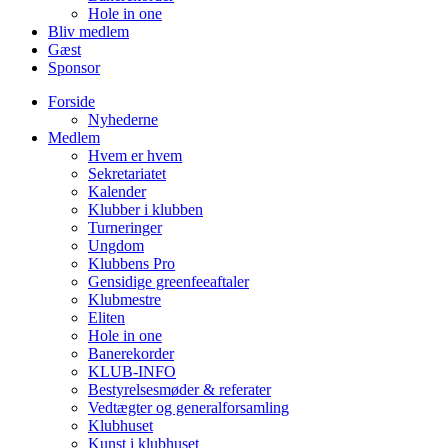
Hole in one
Bliv medlem
Gæst
Sponsor
Forside
Nyhederne
Medlem
Hvem er hvem
Sekretariatet
Kalender
Klubber i klubben
Turneringer
Ungdom
Klubbens Pro
Gensidige greenfeeaftaler
Klubmestre
Eliten
Hole in one
Banerekorder
KLUB-INFO
Bestyrelsesmøder & referater
Vedtægter og generalforsamling
Klubhuset
Kunst i klubhuset