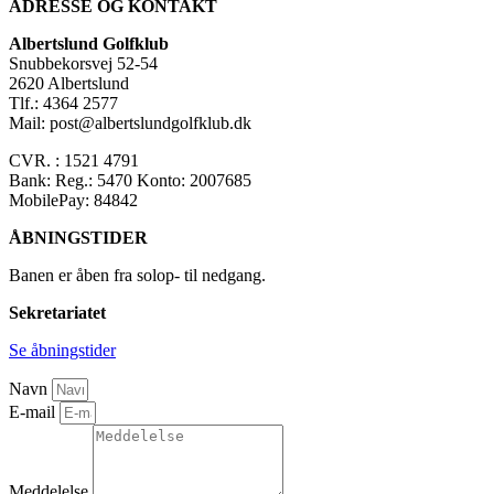
ADRESSE OG KONTAKT
Albertslund Golfklub
Snubbekorsvej 52-54
2620 Albertslund
Tlf.: 4364 2577
Mail: post@albertslundgolfklub.dk
CVR. : 1521 4791
Bank: Reg.: 5470 Konto: 2007685
MobilePay: 84842
ÅBNINGSTIDER
Banen er åben fra solop- til nedgang.
Sekretariatet
Se åbningstider
Navn
E-mail
Meddelelse