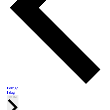
Begivenheder
Forrige
I dag
Begivenheder
Næste