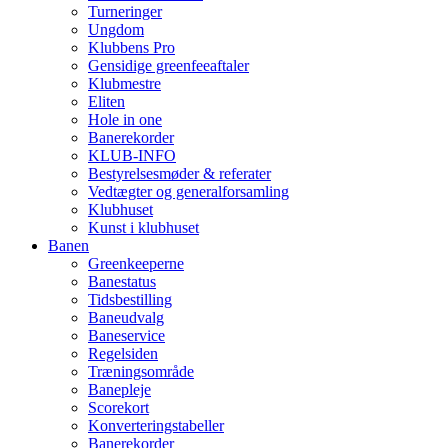
Turneringer
Ungdom
Klubbens Pro
Gensidige greenfeeaftaler
Klubmestre
Eliten
Hole in one
Banerekorder
KLUB-INFO
Bestyrelsesmøder & referater
Vedtægter og generalforsamling
Klubhuset
Kunst i klubhuset
Banen
Greenkeeperne
Banestatus
Tidsbestilling
Baneudvalg
Baneservice
Regelsiden
Træningsområde
Banepleje
Scorekort
Konverteringstabeller
Banerekorder