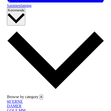
Sammenfatning
Vælg
Kommende
dato.
Browse by category
✕
60´ERNE
DAMER
GOLF MM.