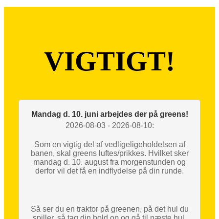
VIGTIGT!
Mandag d. 10. juni arbejdes der på greens!
2026-08-03 - 2026-08-10:
Som en vigtig del af vedligeligeholdelsen af
banen, skal greens luftes/prikkes. Hvilket sker
mandag d. 10. august fra morgenstunden og
derfor vil det få en indflydelse på din runde.
Så ser du en traktor på greenen, på det hul du
spiller, så tag din bold op og gå til næste hul.