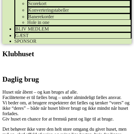
Scorekort
Konverteringstabeller
Banerekorder
Hole in one
BLIV MEDLEM
GÆST
SPONSOR
Klubhuset
Daglig brug
Huset står åbent – og kan bruges af alle.
Faciliteterne er til fælles brug – under almindeligt fælles ansvar.
Vi beder om, at brugere respekterer det fælles og tænker “vores” og
ikke “deres” – både når huset bliver brugt og ikke mindst når huset
forlades.
Giv huset en chance for at fremstå pænt og lige til at bruge.
Det behøver ikke være den helt store omgang du giver huset, men