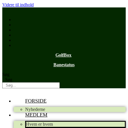
Videre til indhold
GolfBox
Banestatus
Søg
Søg
FORSIDE
Nyhederne
MEDLEM
Hvem er hvem