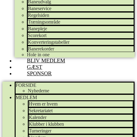
Baneudvalg
Baneservice
Regelsiden
Træningsområde
Banepleje
Scorekort
Konverteringstabeller
Banerekorder
Hole in one
BLIV MEDLEM
GÆST
SPONSOR
FORSIDE
Nyhederne
MEDLEM
Hvem er hvem
Sekretariatet
Kalender
Klubber i klubben
Turneringer