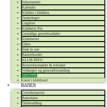
Sekretariatet
Kalender
Klubber i klubben
Turneringer
Ungdom
Klubbens Pro
Gensidige greenfeeaftaler
Klubmestre
Eliten
Hole in one
Banerekorder
KLUB-INFO
Bestyrelsesmøder & referater
Vedtægter og generalforsamling
Klubhuset
Kunst i klubhuset
BANEN
Greenkeeperne
Banestatus
Tidsbestilling