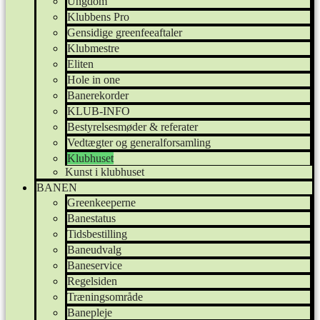
Ungdom
Klubbens Pro
Gensidige greenfeeaftaler
Klubmestre
Eliten
Hole in one
Banerekorder
KLUB-INFO
Bestyrelsesmøder & referater
Vedtægter og generalforsamling
Klubhuset
Kunst i klubhuset
BANEN
Greenkeeperne
Banestatus
Tidsbestilling
Baneudvalg
Baneservice
Regelsiden
Træningsområde
Banepleje