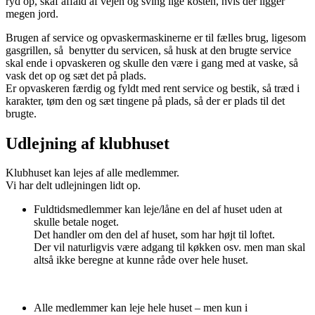
ryd op, skaf affald af vejen og sving lige kosten, hvis der ligger
megen jord.
Brugen af service og opvaskermaskinerne er til fælles brug, ligesom
gasgrillen, så benytter du servicen, så husk at den brugte service
skal ende i opvaskeren og skulle den være i gang med at vaske, så
vask det op og sæt det på plads.
Er opvaskeren færdig og fyldt med rent service og bestik, så træd i
karakter, tøm den og sæt tingene på plads, så der er plads til det
brugte.
Udlejning af klubhuset
Klubhuset kan lejes af alle medlemmer.
Vi har delt udlejningen lidt op.
Fuldtidsmedlemmer kan leje/låne en del af huset uden at
skulle betale noget.
Det handler om den del af huset, som har højt til loftet.
Der vil naturligvis være adgang til køkken osv. men man skal
altså ikke beregne at kunne råde over hele huset.
Alle medlemmer kan leje hele huset – men kun i