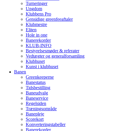
Turneringer
Ungdom
Klubbens Pro
Gensidige greenfeeaftaler
Klubmestre
Eliten
Hole in one
Banerekorder
KLUB-INFO
Bestyrelsesmøder & referater
Vedtægter og generalforsamling
Klubhuset
Kunst i klubhuset
Banen
Greenkeeperne
Banestatus
Tidsbestilling
Baneudvalg
Baneservice
Regelsiden
Træningsområde
Banepleje
Scorekort
Konverteringstabeller
Banerekorder