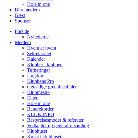
Hole in one
Bliv medlem
Gæst
Sponsor
Forside
Nyhederne
Medlem
Hvem er hvem
Sekretariatet
Kalender
Klubber i klubben
Turneringer
Ungdom
Klubbens Pro
Gensidige greenfeeaftaler
Klubmestre
Eliten
Hole in one
Banerekorder
KLUB-INFO
Bestyrelsesmøder & referater
Vedtægter og generalforsamling
Klubhuset
Kunst i klubhuset