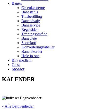
Banen
Greenkeeperne
Banestatus
Tidsbestilling
Baneudvalg
Baneservice
Regelsiden
Træningsområde
Banepleje
Scorekort
Konverteringstabeller
Banerekorder
Hole in one
Bliv medlem
Gæst
Sponsor
KALENDER
« Alle Begivenheder