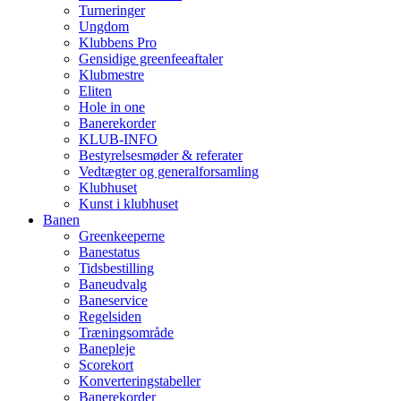
Turneringer
Ungdom
Klubbens Pro
Gensidige greenfeeaftaler
Klubmestre
Eliten
Hole in one
Banerekorder
KLUB-INFO
Bestyrelsesmøder & referater
Vedtægter og generalforsamling
Klubhuset
Kunst i klubhuset
Banen
Greenkeeperne
Banestatus
Tidsbestilling
Baneudvalg
Baneservice
Regelsiden
Træningsområde
Banepleje
Scorekort
Konverteringstabeller
Banerekorder