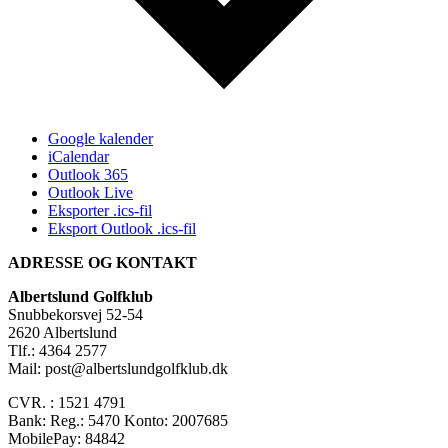
Google kalender
iCalendar
Outlook 365
Outlook Live
Eksporter .ics-fil
Eksport Outlook .ics-fil
ADRESSE OG KONTAKT
Albertslund Golfklub
Snubbekorsvej 52-54
2620 Albertslund
Tlf.: 4364 2577
Mail: post@albertslundgolfklub.dk
CVR. : 1521 4791
Bank: Reg.: 5470 Konto: 2007685
MobilePay: 84842