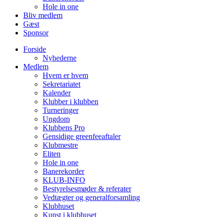
Hole in one
Bliv medlem
Gæst
Sponsor
Forside
Nyhederne
Medlem
Hvem er hvem
Sekretariatet
Kalender
Klubber i klubben
Turneringer
Ungdom
Klubbens Pro
Gensidige greenfeeaftaler
Klubmestre
Eliten
Hole in one
Banerekorder
KLUB-INFO
Bestyrelsesmøder & referater
Vedtægter og generalforsamling
Klubhuset
Kunst i klubhuset