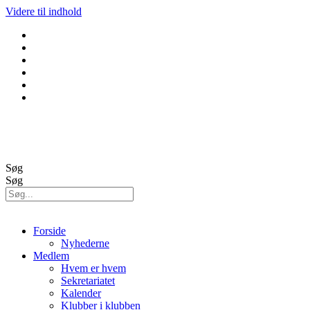
Videre til indhold
GolfBox
Banestatus
Søg
Søg
Forside
Nyhederne
Medlem
Hvem er hvem
Sekretariatet
Kalender
Klubber i klubben