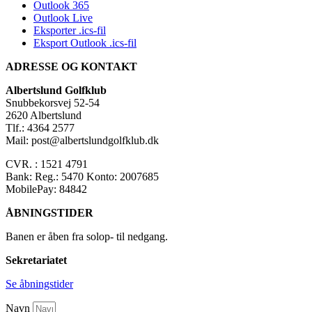
Outlook 365
Outlook Live
Eksporter .ics-fil
Eksport Outlook .ics-fil
ADRESSE OG KONTAKT
Albertslund Golfklub
Snubbekorsvej 52-54
2620 Albertslund
Tlf.: 4364 2577
Mail: post@albertslundgolfklub.dk
CVR. : 1521 4791
Bank: Reg.: 5470 Konto: 2007685
MobilePay: 84842
ÅBNINGSTIDER
Banen er åben fra solop- til nedgang.
Sekretariatet
Se åbningstider
Navn