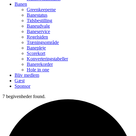
Banen
Greenkeeperne
Banestatus
Tidsbestilling
Baneudvalg
Baneservice
Regelsiden
Træningsområde
Banepleje
Scorekort
Konverteringstabeller
Banerekorder
Hole in one
Bliv medlem
Gæst
Sponsor
7 begivenheder found.