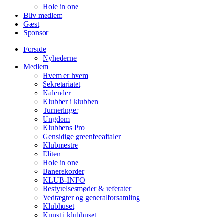
Hole in one
Bliv medlem
Gæst
Sponsor
Forside
Nyhederne
Medlem
Hvem er hvem
Sekretariatet
Kalender
Klubber i klubben
Turneringer
Ungdom
Klubbens Pro
Gensidige greenfeeaftaler
Klubmestre
Eliten
Hole in one
Banerekorder
KLUB-INFO
Bestyrelsesmøder & referater
Vedtægter og generalforsamling
Klubhuset
Kunst i klubhuset