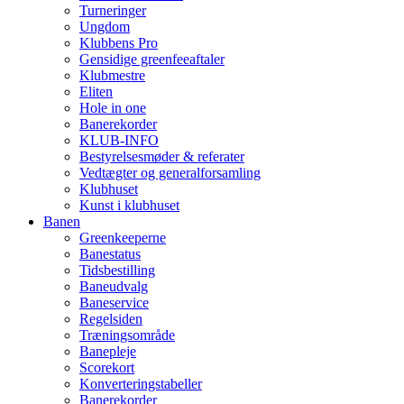
Turneringer
Ungdom
Klubbens Pro
Gensidige greenfeeaftaler
Klubmestre
Eliten
Hole in one
Banerekorder
KLUB-INFO
Bestyrelsesmøder & referater
Vedtægter og generalforsamling
Klubhuset
Kunst i klubhuset
Banen
Greenkeeperne
Banestatus
Tidsbestilling
Baneudvalg
Baneservice
Regelsiden
Træningsområde
Banepleje
Scorekort
Konverteringstabeller
Banerekorder