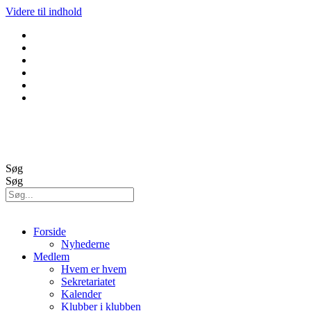
Videre til indhold
GolfBox
Banestatus
Søg
Søg
Forside
Nyhederne
Medlem
Hvem er hvem
Sekretariatet
Kalender
Klubber i klubben