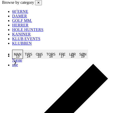
Browse by category
✕
60´ERNE
DAMER
GOLF MM.
HERRER
HOLE HUNTERS
KANINER
KLUB EVENTS
KLUBBEN
Forrige
MAN
TIRS
ONS
TORS
FRE
LØR
SØN
uge
13
14
15
16
17
18
19
Næste
uge