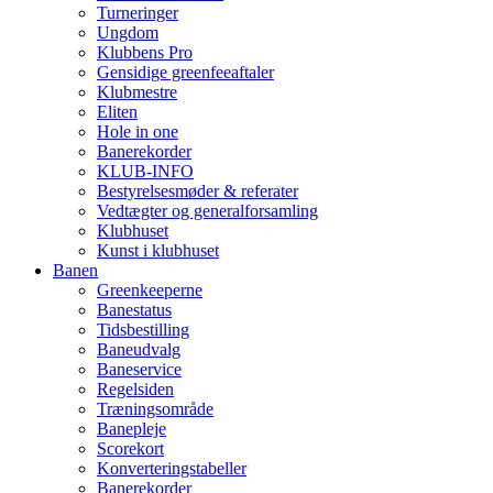
Turneringer
Ungdom
Klubbens Pro
Gensidige greenfeeaftaler
Klubmestre
Eliten
Hole in one
Banerekorder
KLUB-INFO
Bestyrelsesmøder & referater
Vedtægter og generalforsamling
Klubhuset
Kunst i klubhuset
Banen
Greenkeeperne
Banestatus
Tidsbestilling
Baneudvalg
Baneservice
Regelsiden
Træningsområde
Banepleje
Scorekort
Konverteringstabeller
Banerekorder