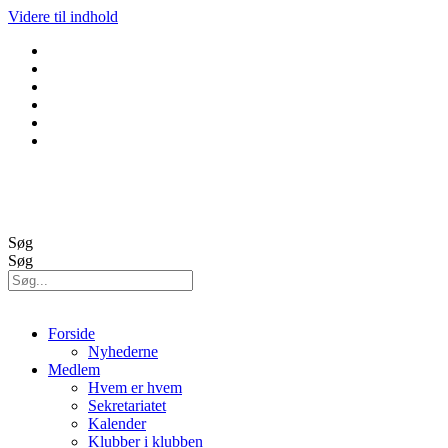
Videre til indhold
GolfBox
Banestatus
Søg
Søg
Forside
Nyhederne
Medlem
Hvem er hvem
Sekretariatet
Kalender
Klubber i klubben