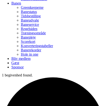
Banen
Greenkeeperne
Banestatus
Tidsbestilling
Baneudvalg
Baneservice
Regelsiden
Træningsområde
Banepleje
Scorekort
Konverteringstabeller
Banerekorder
Hole in one
Bliv medlem
Gæst
Sponsor
1 begivenhed found.