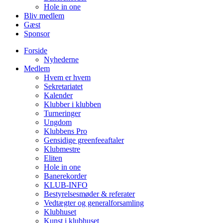
Hole in one
Bliv medlem
Gæst
Sponsor
Forside
Nyhederne
Medlem
Hvem er hvem
Sekretariatet
Kalender
Klubber i klubben
Turneringer
Ungdom
Klubbens Pro
Gensidige greenfeeaftaler
Klubmestre
Eliten
Hole in one
Banerekorder
KLUB-INFO
Bestyrelsesmøder & referater
Vedtægter og generalforsamling
Klubhuset
Kunst i klubhuset