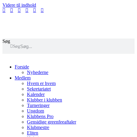
Videre til indhold
GolfBox
Banestatus
Søg
Søg
Forside
Nyhederne
Medlem
Hvem er hvem
Sekretariatet
Kalender
Klubber i klubben
Turneringer
Ungdom
Klubbens Pro
Gensidige greenfeeaftaler
Klubmestre
Eliten