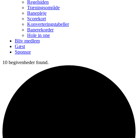
Regelsiden
Træningsområde
Banepleje
Scorekort
Konverteringstabeller
Banerekorder
Hole in one
Bliv medlem
Gæst
Sponsor
10 begivenheder found.