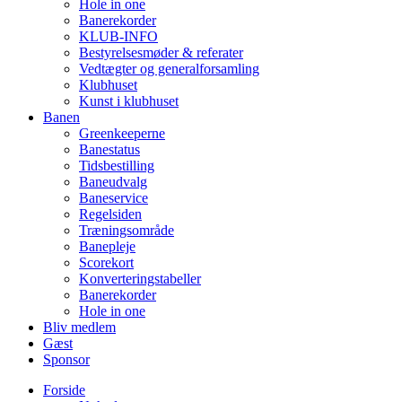
Hole in one
Banerekorder
KLUB-INFO
Bestyrelsesmøder & referater
Vedtægter og generalforsamling
Klubhuset
Kunst i klubhuset
Banen
Greenkeeperne
Banestatus
Tidsbestilling
Baneudvalg
Baneservice
Regelsiden
Træningsområde
Banepleje
Scorekort
Konverteringstabeller
Banerekorder
Hole in one
Bliv medlem
Gæst
Sponsor
Forside