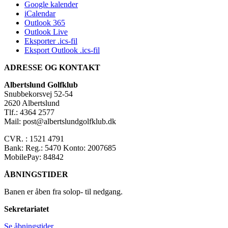
Google kalender
iCalendar
Outlook 365
Outlook Live
Eksporter .ics-fil
Eksport Outlook .ics-fil
ADRESSE OG KONTAKT
Albertslund Golfklub
Snubbekorsvej 52-54
2620 Albertslund
Tlf.: 4364 2577
Mail: post@albertslundgolfklub.dk
CVR. : 1521 4791
Bank: Reg.: 5470 Konto: 2007685
MobilePay: 84842
ÅBNINGSTIDER
Banen er åben fra solop- til nedgang.
Sekretariatet
Se åbningstider