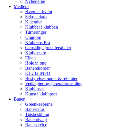
Nyhederne
Medlem
Hvem er hvem
Sekretariatet
Kalender
Klubber i klubben
Turneringer
Ungdom
Klubbens Pro
Gensidige greenfeeaftaler
Klubmestre
Eliten
Hole in one
Banerekorder
KLUB-INFO
Bestyrelsesmøder & referater
Vedtægter og generalforsamling
Klubhuset
Kunst i klubhuset
Banen
Greenkeeperne
Banestatus
Tidsbestilling
Baneudvalg
Baneservice