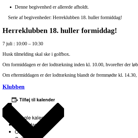
Denne begivenhed er allerede afholdt.
Serie af begivenheder:
Herreklubben 18. huller formiddag!
Herreklubben 18. huller formiddag!
7 juli
:
10:00
–
10:30
Husk tilmelding skal ske i golfbox.
Om formiddagen er der lodtrækning inden kl. 10.00, hvorefter der løbe
Om eftermiddagen er der lodtrækning blandt de fremmødte kl. 14.30, hv
Klubben
Tilføj til kalender
Google kalender
iCalendar
Outlook 365