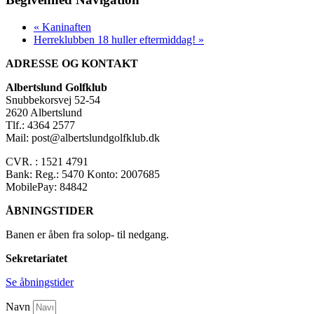
«
Kaninaften
Herreklubben 18 huller eftermiddag!
»
ADRESSE OG KONTAKT
Albertslund Golfklub
Snubbekorsvej 52-54
2620 Albertslund
Tlf.: 4364 2577
Mail: post@albertslundgolfklub.dk
CVR. : 1521 4791
Bank: Reg.: 5470 Konto: 2007685
MobilePay: 84842
ÅBNINGSTIDER
Banen er åben fra solop- til nedgang.
Sekretariatet
Se åbningstider
Navn