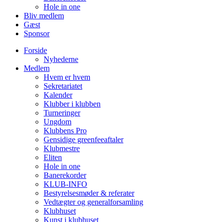
Hole in one
Bliv medlem
Gæst
Sponsor
Forside
Nyhederne
Medlem
Hvem er hvem
Sekretariatet
Kalender
Klubber i klubben
Turneringer
Ungdom
Klubbens Pro
Gensidige greenfeeaftaler
Klubmestre
Eliten
Hole in one
Banerekorder
KLUB-INFO
Bestyrelsesmøder & referater
Vedtægter og generalforsamling
Klubhuset
Kunst i klubhuset