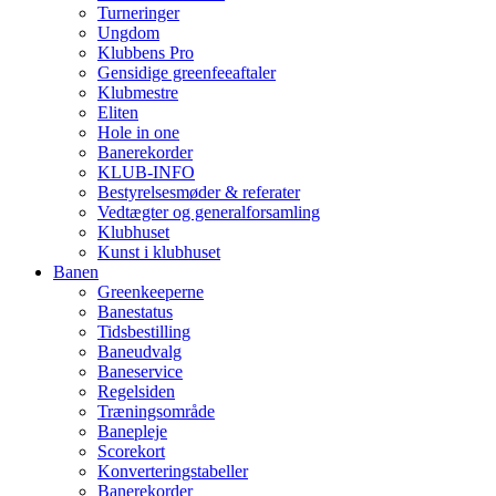
Turneringer
Ungdom
Klubbens Pro
Gensidige greenfeeaftaler
Klubmestre
Eliten
Hole in one
Banerekorder
KLUB-INFO
Bestyrelsesmøder & referater
Vedtægter og generalforsamling
Klubhuset
Kunst i klubhuset
Banen
Greenkeeperne
Banestatus
Tidsbestilling
Baneudvalg
Baneservice
Regelsiden
Træningsområde
Banepleje
Scorekort
Konverteringstabeller
Banerekorder