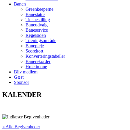
Banen
Greenkeeperne
Banestatus
Tidsbestilling
Baneudvalg
Baneservice
Regelsiden
Træningsområde
Banepleje
Scorekort
Konverteringstabeller
Banerekorder
Hole in one
Bliv medlem
Gæst
Sponsor
KALENDER
« Alle Begivenheder