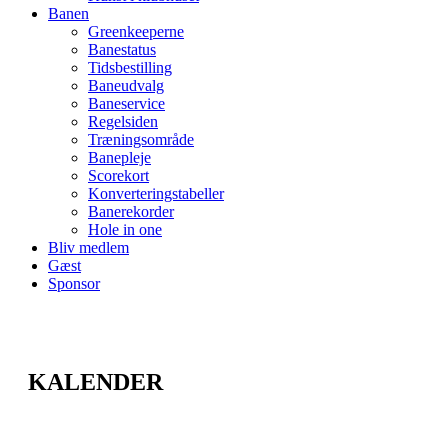
Banen
Greenkeeperne
Banestatus
Tidsbestilling
Baneudvalg
Baneservice
Regelsiden
Træningsområde
Banepleje
Scorekort
Konverteringstabeller
Banerekorder
Hole in one
Bliv medlem
Gæst
Sponsor
KALENDER