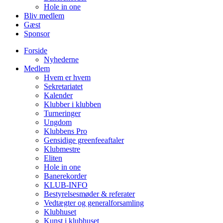
Hole in one
Bliv medlem
Gæst
Sponsor
Forside
Nyhederne
Medlem
Hvem er hvem
Sekretariatet
Kalender
Klubber i klubben
Turneringer
Ungdom
Klubbens Pro
Gensidige greenfeeaftaler
Klubmestre
Eliten
Hole in one
Banerekorder
KLUB-INFO
Bestyrelsesmøder & referater
Vedtægter og generalforsamling
Klubhuset
Kunst i klubhuset