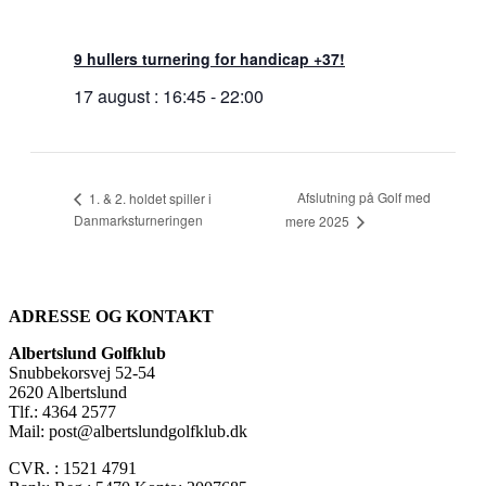
9 hullers turnering for handicap +37!
17 august : 16:45
-
22:00
Afslutning på Golf med
1. & 2. holdet spiller i
Danmarksturneringen
mere 2025
ADRESSE OG KONTAKT
Albertslund Golfklub
Snubbekorsvej 52-54
2620 Albertslund
Tlf.: 4364 2577
Mail: post@albertslundgolfklub.dk
CVR. : 1521 4791