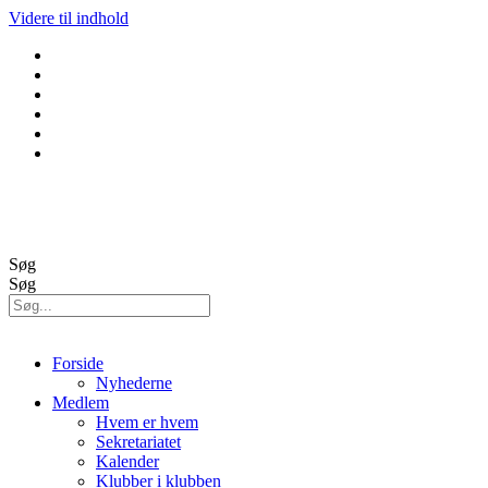
Videre til indhold
GolfBox
Banestatus
Søg
Søg
Forside
Nyhederne
Medlem
Hvem er hvem
Sekretariatet
Kalender
Klubber i klubben