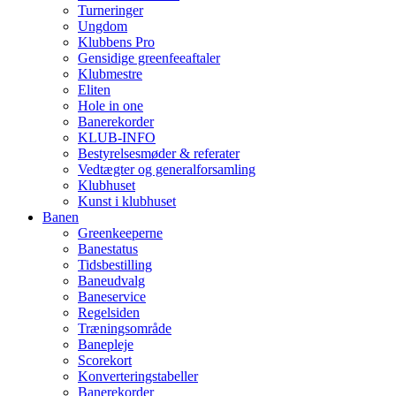
Turneringer
Ungdom
Klubbens Pro
Gensidige greenfeeaftaler
Klubmestre
Eliten
Hole in one
Banerekorder
KLUB-INFO
Bestyrelsesmøder & referater
Vedtægter og generalforsamling
Klubhuset
Kunst i klubhuset
Banen
Greenkeeperne
Banestatus
Tidsbestilling
Baneudvalg
Baneservice
Regelsiden
Træningsområde
Banepleje
Scorekort
Konverteringstabeller
Banerekorder