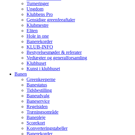
Turneringer
Ungdom
Klubbens Pro
Gensidige greenfeeaftaler
Klubmestre
Eliten
Hole in one
Banerekorder
KLUB-INFO
Bestyrelsesmøder & referater
Vedtægter og generalforsamling
Klubhuset
Kunst i klubhuset
Banen
Greenkeeperne
Banestatus
Tidsbestilling
Baneudvalg
Baneservice
Regelsiden
Træningsområde
Banepleje
Scorekort
Konverteringstabeller
Banerekorder