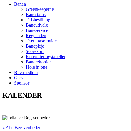
Banen
Greenkeeperne
Banestatus
Tidsbestilling
Baneudvalg
Baneservice
Regelsiden
Træningsområde
Banepleje
Scorekort
Konverteringstabeller
Banerekorder
Hole in one
Bliv medlem
Gæst
Sponsor
KALENDER
« Alle Begivenheder