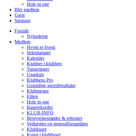
Hole in one
Bliv medlem
Gæst
Sponsor
Forside
Nyhederne
Medlem
Hvem er hvem
Sekretariatet
Kalender
Klubber i klubben
Turneringer
Ungdom
Klubbens Pro
Gensidige greenfeeaftaler
Klubmestre
Eliten
Hole in one
Banerekorder
KLUB-INFO
Bestyrelsesmøder & referater
Vedtægter og generalforsamling
Klubhuset
Kunst i klubhuset