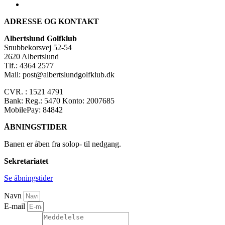
ADRESSE OG KONTAKT
Albertslund Golfklub
Snubbekorsvej 52-54
2620 Albertslund
Tlf.: 4364 2577
Mail: post@albertslundgolfklub.dk
CVR. : 1521 4791
Bank: Reg.: 5470 Konto: 2007685
MobilePay: 84842
ÅBNINGSTIDER
Banen er åben fra solop- til nedgang.
Sekretariatet
Se åbningstider
Navn
E-mail