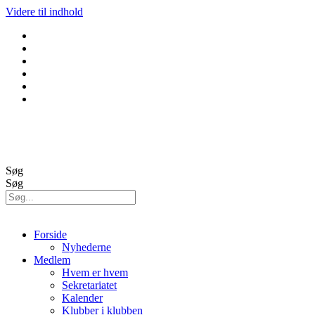
Videre til indhold
GolfBox
Banestatus
Søg
Søg
Forside
Nyhederne
Medlem
Hvem er hvem
Sekretariatet
Kalender
Klubber i klubben