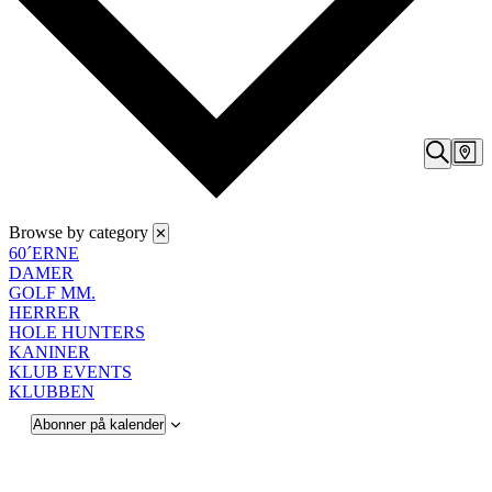
Begiv
Be
Kort
Vi
Søg
Søgni
efter
Na
og
begiven
Browse by category
✕
visni
60´ERNE
Navig
DAMER
GOLF MM.
HERRER
HOLE HUNTERS
KANINER
KLUB EVENTS
KLUBBEN
Abonner på kalender