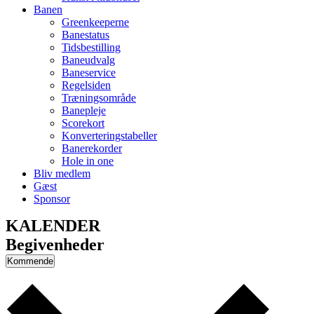
Banen
Greenkeeperne
Banestatus
Tidsbestilling
Baneudvalg
Baneservice
Regelsiden
Træningsområde
Banepleje
Scorekort
Konverteringstabeller
Banerekorder
Hole in one
Bliv medlem
Gæst
Sponsor
KALENDER
Begivenheder
Kommende
Vælg
dato.