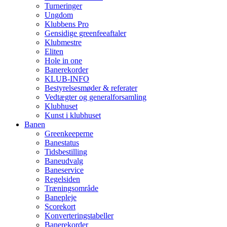
Turneringer
Ungdom
Klubbens Pro
Gensidige greenfeeaftaler
Klubmestre
Eliten
Hole in one
Banerekorder
KLUB-INFO
Bestyrelsesmøder & referater
Vedtægter og generalforsamling
Klubhuset
Kunst i klubhuset
Banen
Greenkeeperne
Banestatus
Tidsbestilling
Baneudvalg
Baneservice
Regelsiden
Træningsområde
Banepleje
Scorekort
Konverteringstabeller
Banerekorder