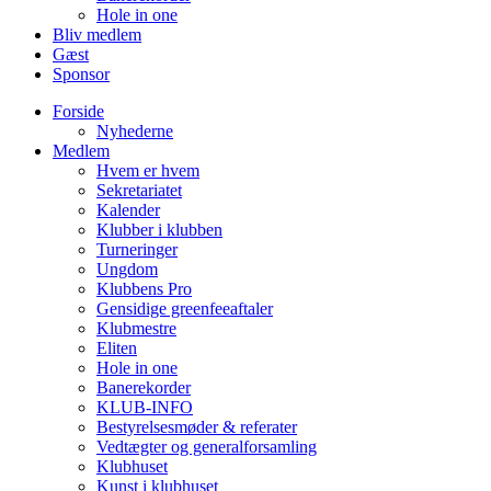
Hole in one
Bliv medlem
Gæst
Sponsor
Forside
Nyhederne
Medlem
Hvem er hvem
Sekretariatet
Kalender
Klubber i klubben
Turneringer
Ungdom
Klubbens Pro
Gensidige greenfeeaftaler
Klubmestre
Eliten
Hole in one
Banerekorder
KLUB-INFO
Bestyrelsesmøder & referater
Vedtægter og generalforsamling
Klubhuset
Kunst i klubhuset