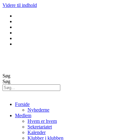
Videre til indhold
GolfBox
Banestatus
Søg
Søg
Forside
Nyhederne
Medlem
Hvem er hvem
Sekretariatet
Kalender
Klubber i klubben