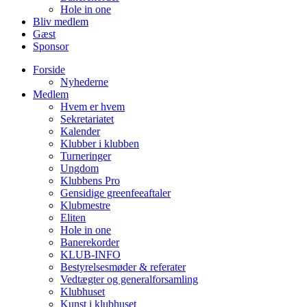
Hole in one
Bliv medlem
Gæst
Sponsor
Forside
Nyhederne
Medlem
Hvem er hvem
Sekretariatet
Kalender
Klubber i klubben
Turneringer
Ungdom
Klubbens Pro
Gensidige greenfeeaftaler
Klubmestre
Eliten
Hole in one
Banerekorder
KLUB-INFO
Bestyrelsesmøder & referater
Vedtægter og generalforsamling
Klubhuset
Kunst i klubhuset