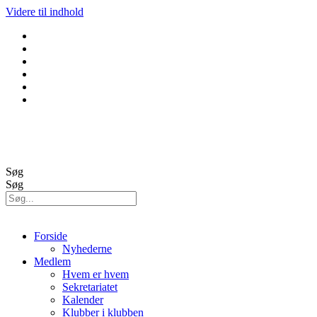
Videre til indhold
GolfBox
Banestatus
Søg
Søg
Forside
Nyhederne
Medlem
Hvem er hvem
Sekretariatet
Kalender
Klubber i klubben