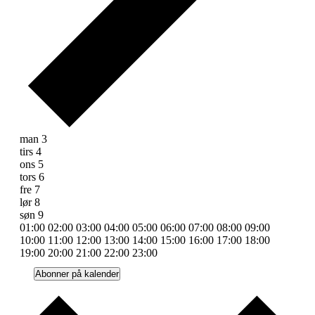
Uge
man
3
tirs
4
af
ons
5
Begivenheder
tors
6
fre
7
lør
8
søn
9
00:00
01:00
02:00
03:00
04:00
05:00
06:00
07:00
08:00
09:00
10:00
11:00
12:00
13:00
14:00
15:00
16:00
17:00
18:00
00:00
19:00
20:00
21:00
22:00
23:00
mandag,
No
tirsdag,
No
onsdag,
No
torsdag,
No
fredag,
No
lørdag,
No
søndag,
No
Abonner på kalender
events
events
events
events
events
events
events
november
november
november
november
november
november
november
on
on
on
on
on
on
on
3,
4,
5,
6,
7,
8,
9,
this
this
this
this
this
this
this
2025
2025
2025
2025
2025
2025
2025