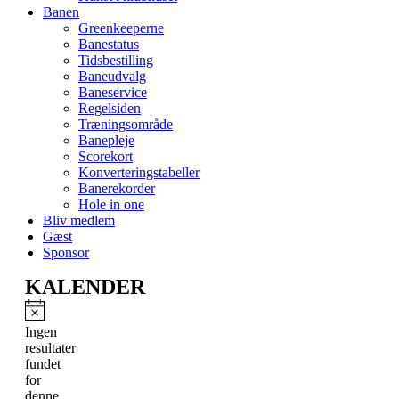
Banen
Greenkeeperne
Banestatus
Tidsbestilling
Baneudvalg
Baneservice
Regelsiden
Træningsområde
Banepleje
Scorekort
Konverteringstabeller
Banerekorder
Hole in one
Bliv medlem
Gæst
Sponsor
KALENDER
Notice
Ingen
resultater
fundet
for
denne