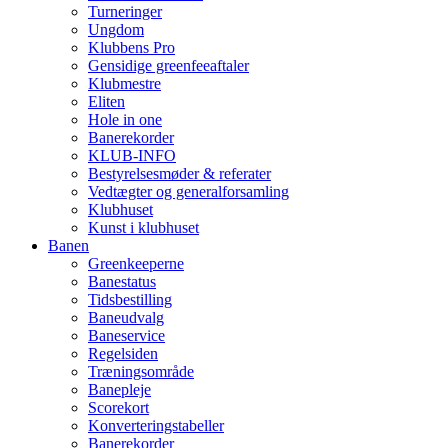
Turneringer
Ungdom
Klubbens Pro
Gensidige greenfeeaftaler
Klubmestre
Eliten
Hole in one
Banerekorder
KLUB-INFO
Bestyrelsesmøder & referater
Vedtægter og generalforsamling
Klubhuset
Kunst i klubhuset
Banen
Greenkeeperne
Banestatus
Tidsbestilling
Baneudvalg
Baneservice
Regelsiden
Træningsområde
Banepleje
Scorekort
Konverteringstabeller
Banerekorder