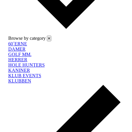
Browse by category
✕
60´ERNE
DAMER
GOLF MM.
HERRER
HOLE HUNTERS
KANINER
KLUB EVENTS
KLUBBEN
Forr
uge