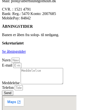
Mail: post@albertslundgolfklub.dk
CVR. : 1521 4791
Bank: Reg.: 5470 Konto: 2007685
MobilePay: 84842
ÅBNINGSTIDER
Banen er åben fra solop- til nedgang.
Sekretariatet
Se åbningstider
Navn
E-mail
Meddelelse
Telefon
Send