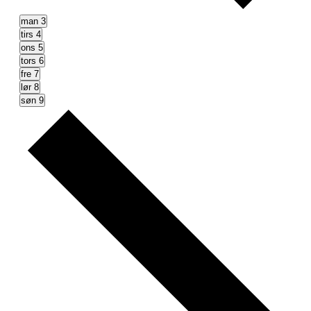
man
3
tirs
4
ons
5
tors
6
fre
7
lør
8
søn
9
Næste
uge