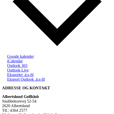
day.
day.
day.
day.
day.
day.
day.
Google kalender
iCalendar
Outlook 365
Outlook Live
Eksporter .ics-fil
Eksport Outlook .ics-fil
ADRESSE OG KONTAKT
Albertslund Golfklub
Snubbekorsvej 52-54
2620 Albertslund
Tlf.: 4364 2577