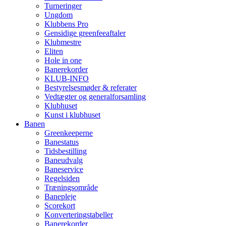
Turneringer
Ungdom
Klubbens Pro
Gensidige greenfeeaftaler
Klubmestre
Eliten
Hole in one
Banerekorder
KLUB-INFO
Bestyrelsesmøder & referater
Vedtægter og generalforsamling
Klubhuset
Kunst i klubhuset
Banen
Greenkeeperne
Banestatus
Tidsbestilling
Baneudvalg
Baneservice
Regelsiden
Træningsområde
Banepleje
Scorekort
Konverteringstabeller
Banerekorder