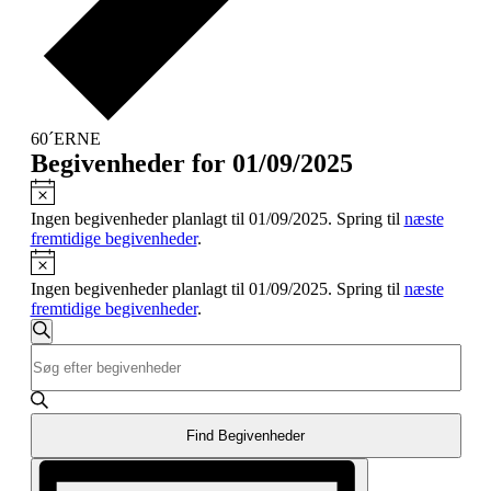
60´ERNE
Begivenheder for 01/09/2025
Notice
Ingen begivenheder planlagt til 01/09/2025. Spring til
næste
fremtidige begivenheder
.
Notice
Ingen begivenheder planlagt til 01/09/2025. Spring til
næste
fremtidige begivenheder
.
Begivenheder
Søg
Skriv
Søgning
efter
nøgleord.
begivenheder
og
Søg
efter
visninger
Begivenheder
Find Begivenheder
Navigation
på
Begivenhed
nøgleord.