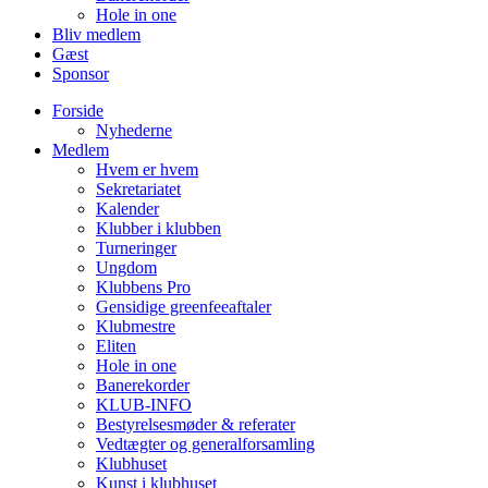
Hole in one
Bliv medlem
Gæst
Sponsor
Forside
Nyhederne
Medlem
Hvem er hvem
Sekretariatet
Kalender
Klubber i klubben
Turneringer
Ungdom
Klubbens Pro
Gensidige greenfeeaftaler
Klubmestre
Eliten
Hole in one
Banerekorder
KLUB-INFO
Bestyrelsesmøder & referater
Vedtægter og generalforsamling
Klubhuset
Kunst i klubhuset