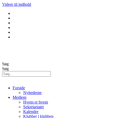
Videre til indhold
GolfBox
Banestatus
Søg
Søg
Forside
Nyhederne
Medlem
Hvem er hvem
Sekretariatet
Kalender
Klubber i klubben