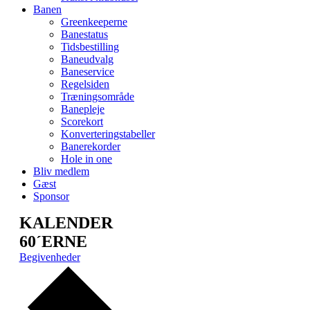
Banen
Greenkeeperne
Banestatus
Tidsbestilling
Baneudvalg
Baneservice
Regelsiden
Træningsområde
Banepleje
Scorekort
Konverteringstabeller
Banerekorder
Hole in one
Bliv medlem
Gæst
Sponsor
KALENDER
60´ERNE
Begivenheder