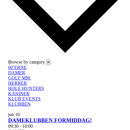
Browse by category
✕
60´ERNE
DAMER
GOLF MM.
HERRER
HOLE HUNTERS
KANINER
KLUB EVENTS
KLUBBEN
List
jun
10
of
DAMEKLUBBEN FORMIDDAG!
events
09:30
-
10:00