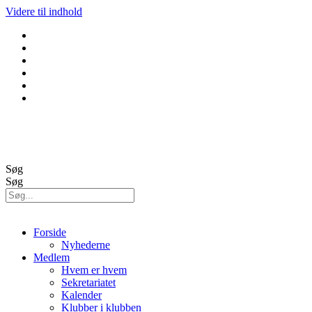
Videre til indhold
GolfBox
Banestatus
Søg
Søg
Forside
Nyhederne
Medlem
Hvem er hvem
Sekretariatet
Kalender
Klubber i klubben