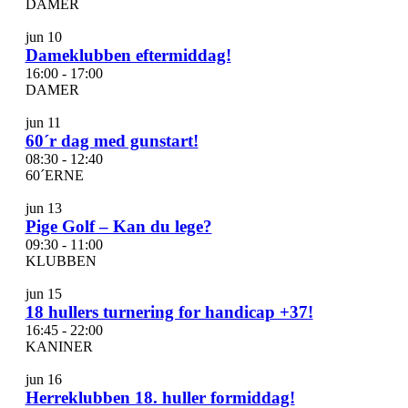
DAMER
in
Photo
jun
10
Dameklubben eftermiddag!
View
16:00
-
17:00
DAMER
jun
11
60´r dag med gunstart!
08:30
-
12:40
60´ERNE
jun
13
Pige Golf – Kan du lege?
09:30
-
11:00
KLUBBEN
jun
15
18 hullers turnering for handicap +37!
16:45
-
22:00
KANINER
jun
16
Herreklubben 18. huller formiddag!