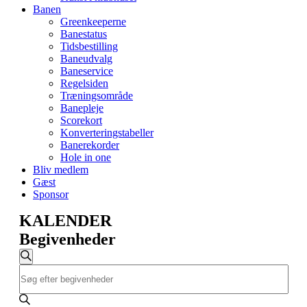
Banen
Greenkeeperne
Banestatus
Tidsbestilling
Baneudvalg
Baneservice
Regelsiden
Træningsområde
Banepleje
Scorekort
Konverteringstabeller
Banerekorder
Hole in one
Bliv medlem
Gæst
Sponsor
KALENDER
Begivenheder
Begivenheder
Søg
Skriv
Søgning
efter
nøgleord.
begivenheder
og
Søg
efter