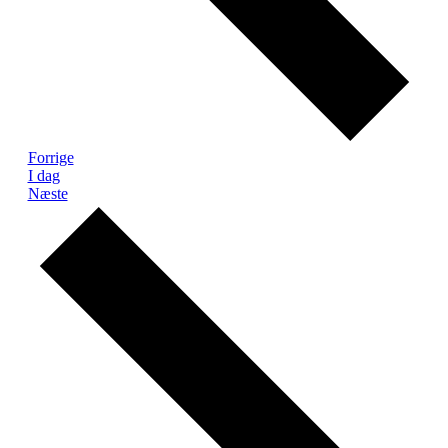
Begivenheder
Forrige
I dag
Begivenheder
Næste