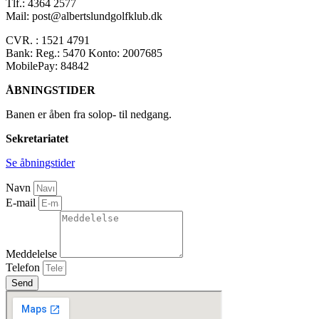
Tlf.: 4364 2577
Mail: post@albertslundgolfklub.dk
CVR. : 1521 4791
Bank: Reg.: 5470 Konto: 2007685
MobilePay: 84842
ÅBNINGSTIDER
Banen er åben fra solop- til nedgang.
Sekretariatet
Se åbningstider
Navn
E-mail
Meddelelse
Telefon
Send