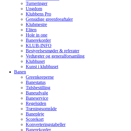
Turneringer
Ungdom
Klubbens Pro
Gensidige greenfeeaftaler
Klubmestre
Eliten
Hole in one
Banerekorder
KLUB-INFO
Bestyrelsesmøder & referater
Vedtægter og generalforsamling
Klubhuset
Kunst i klubhuset
Banen
Greenkeeperne
Banestatus
Tidsbestilling
Baneudvalg
Baneservice
Regelsiden
Træningsområde
Banepleje
Scorekort
Konverteringstabeller
Banerekorder