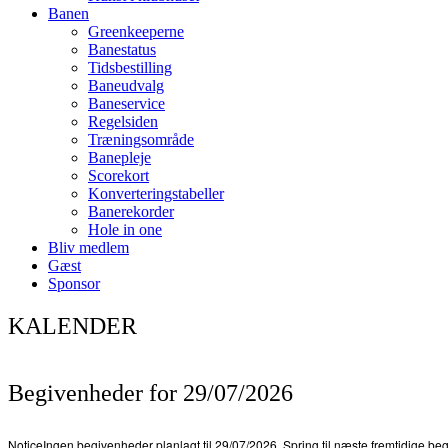
Banen
Greenkeeperne
Banestatus
Tidsbestilling
Baneudvalg
Baneservice
Regelsiden
Træningsområde
Banepleje
Scorekort
Konverteringstabeller
Banerekorder
Hole in one
Bliv medlem
Gæst
Sponsor
KALENDER
Begivenheder for 29/07/2026
Notice
Ingen begivenheder planlagt til 29/07/2026. Spring til
næste fremtidige be