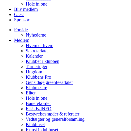
Hole in one
Bliv medlem
Gæst
Sponsor
Forside
Nyhederne
Medlem
Hvem er hvem
Sekretariatet
Kalender
Klubber i klubben
Turneringer
Ungdom
Klubbens Pro
Gensidige greenfeeaftaler
Klubmestre
Eliten
Hole in one
Banerekorder
KLUB-INFO
Bestyrelsesmøder & referater
Vedtægter og generalforsamling
Klubhuset
Kunst i klubhuset