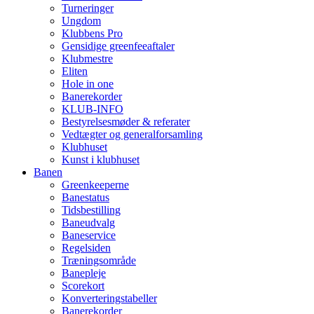
Turneringer
Ungdom
Klubbens Pro
Gensidige greenfeeaftaler
Klubmestre
Eliten
Hole in one
Banerekorder
KLUB-INFO
Bestyrelsesmøder & referater
Vedtægter og generalforsamling
Klubhuset
Kunst i klubhuset
Banen
Greenkeeperne
Banestatus
Tidsbestilling
Baneudvalg
Baneservice
Regelsiden
Træningsområde
Banepleje
Scorekort
Konverteringstabeller
Banerekorder