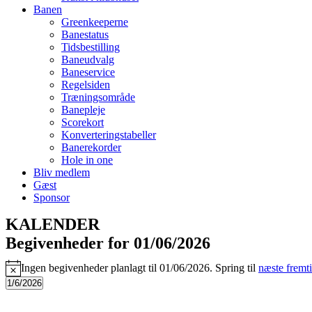
Banen
Greenkeeperne
Banestatus
Tidsbestilling
Baneudvalg
Baneservice
Regelsiden
Træningsområde
Banepleje
Scorekort
Konverteringstabeller
Banerekorder
Hole in one
Bliv medlem
Gæst
Sponsor
KALENDER
Begivenheder for 01/06/2026
Ingen begivenheder planlagt til 01/06/2026. Spring til
næste fremt
Notice
1/6/2026
Vælg
dato.