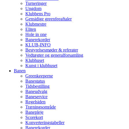
Turneringer
Ungdom
Klubbens Pro
Gensidige greenfeeaftaler
Klubmestre
Eliten
Hole in one
Banerekorder
KLUB-INFO
Bestyrelsesmøder & referater
Vedtægter og generalforsamling
Klubhuset
Kunst i klubhuset
Banen
Greenkeeperne
Banestatus
Tidsbestilling
Baneudvalg
Baneservice
Regelsiden
Træningsområde
Banepleje
Scorekort
Konverteringstabeller
Banerekorder