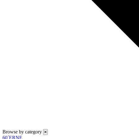
Browse by category
✕
60´ERNE