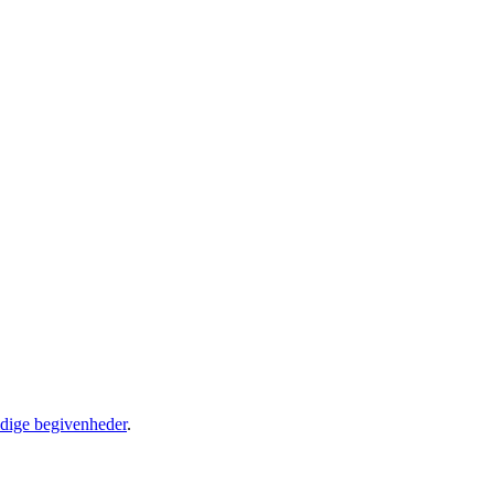
idige begivenheder
.