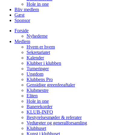
Hole in one
Bliv medlem
Gæst
Sponsor
Forside
Nyhederne
Medlem
Hvem er hvem
Sekretariatet
Kalender
Klubber i klubben
Turneringer
Ungdom
Klubbens Pro
Gensidige greenfeeaftaler
Klubmestre
Eliten
Hole in one
Banerekorder
KLUB-INFO
Bestyrelsesmøder & referater
Vedtægter og generalforsamling
Klubhuset
Kunst i klubhuset