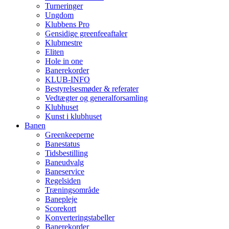
Turneringer
Ungdom
Klubbens Pro
Gensidige greenfeeaftaler
Klubmestre
Eliten
Hole in one
Banerekorder
KLUB-INFO
Bestyrelsesmøder & referater
Vedtægter og generalforsamling
Klubhuset
Kunst i klubhuset
Banen
Greenkeeperne
Banestatus
Tidsbestilling
Baneudvalg
Baneservice
Regelsiden
Træningsområde
Banepleje
Scorekort
Konverteringstabeller
Banerekorder