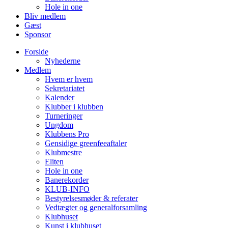
Hole in one
Bliv medlem
Gæst
Sponsor
Forside
Nyhederne
Medlem
Hvem er hvem
Sekretariatet
Kalender
Klubber i klubben
Turneringer
Ungdom
Klubbens Pro
Gensidige greenfeeaftaler
Klubmestre
Eliten
Hole in one
Banerekorder
KLUB-INFO
Bestyrelsesmøder & referater
Vedtægter og generalforsamling
Klubhuset
Kunst i klubhuset