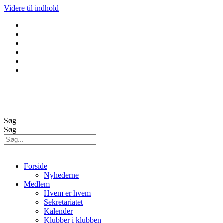
Videre til indhold
GolfBox
Banestatus
Søg
Søg
Forside
Nyhederne
Medlem
Hvem er hvem
Sekretariatet
Kalender
Klubber i klubben