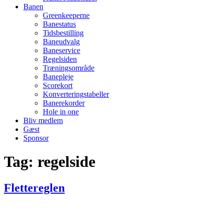
Banen
Greenkeeperne
Banestatus
Tidsbestilling
Baneudvalg
Baneservice
Regelsiden
Træningsområde
Banepleje
Scorekort
Konverteringstabeller
Banerekorder
Hole in one
Bliv medlem
Gæst
Sponsor
Tag:
regelside
Flettereglen