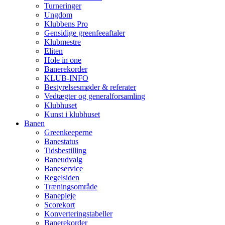
Turneringer
Ungdom
Klubbens Pro
Gensidige greenfeeaftaler
Klubmestre
Eliten
Hole in one
Banerekorder
KLUB-INFO
Bestyrelsesmøder & referater
Vedtægter og generalforsamling
Klubhuset
Kunst i klubhuset
Banen
Greenkeeperne
Banestatus
Tidsbestilling
Baneudvalg
Baneservice
Regelsiden
Træningsområde
Banepleje
Scorekort
Konverteringstabeller
Banerekorder