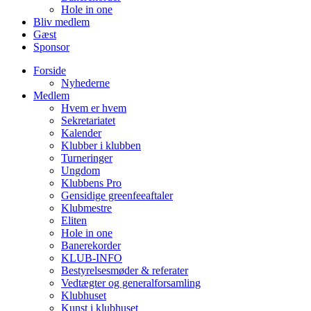
Hole in one
Bliv medlem
Gæst
Sponsor
Forside
Nyhederne
Medlem
Hvem er hvem
Sekretariatet
Kalender
Klubber i klubben
Turneringer
Ungdom
Klubbens Pro
Gensidige greenfeeaftaler
Klubmestre
Eliten
Hole in one
Banerekorder
KLUB-INFO
Bestyrelsesmøder & referater
Vedtægter og generalforsamling
Klubhuset
Kunst i klubhuset