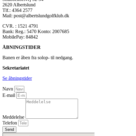
2620 Albertslund
Tlf.: 4364 2577
Mail: post@albertslundgolfklub.dk
CVR. : 1521 4791
Bank: Reg.: 5470 Konto: 2007685
MobilePay: 84842
ÅBNINGSTIDER
Banen er åben fra solop- til nedgang.
Sekretariatet
Se åbningstider
Navn
E-mail
Meddelelse
Telefon
Send