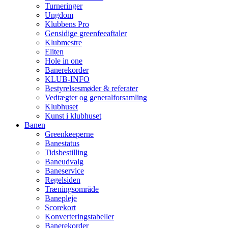
Turneringer
Ungdom
Klubbens Pro
Gensidige greenfeeaftaler
Klubmestre
Eliten
Hole in one
Banerekorder
KLUB-INFO
Bestyrelsesmøder & referater
Vedtægter og generalforsamling
Klubhuset
Kunst i klubhuset
Banen
Greenkeeperne
Banestatus
Tidsbestilling
Baneudvalg
Baneservice
Regelsiden
Træningsområde
Banepleje
Scorekort
Konverteringstabeller
Banerekorder