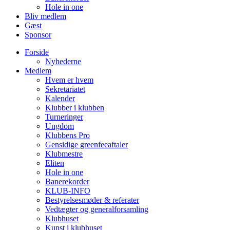
Hole in one
Bliv medlem
Gæst
Sponsor
Forside
Nyhederne
Medlem
Hvem er hvem
Sekretariatet
Kalender
Klubber i klubben
Turneringer
Ungdom
Klubbens Pro
Gensidige greenfeeaftaler
Klubmestre
Eliten
Hole in one
Banerekorder
KLUB-INFO
Bestyrelsesmøder & referater
Vedtægter og generalforsamling
Klubhuset
Kunst i klubhuset