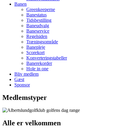
Banen
Greenkeeperne
Banestatus
Tidsbestilling
Baneudvalg
Baneservice
Regelsiden
Træningsområde
Banepleje
Scorekort
Konverteringstabeller
Banerekorder
Hole in one
Bliv medlem
Gæst
Sponsor
Medlemstyper
Alle er velkommen