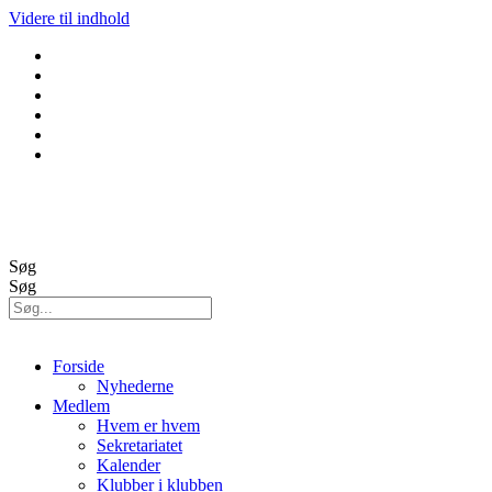
Videre til indhold
GolfBox
Banestatus
Søg
Søg
Forside
Nyhederne
Medlem
Hvem er hvem
Sekretariatet
Kalender
Klubber i klubben