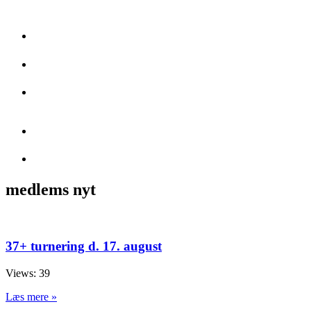
Ungdom, klubturneringer og regionsgolf.
Det er nemt at komme til klubben – men svært at komme herfra
Samarbejde med andre klubber, hvilket giver billig greenfee
Banen er fantastisk velholdt. Vi er virkelig glade for vores
greenkeepere
Har du lært at spille golf her – kan du spille alle vegne
Klubben blev optaget i DGU som medlem nr. 111, den 1. oktober 1994
medlems nyt
37+ turnering d. 17. august
Views: 39
Læs mere »