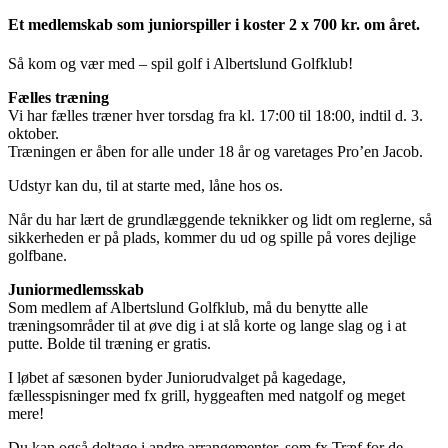
Et medlemskab som juniorspiller i koster 2 x 700 kr. om året.
Så kom og vær med – spil golf i Albertslund Golfklub!
Fælles træning
Vi har fælles træner hver torsdag fra kl. 17:00 til 18:00, indtil d. 3.
oktober.
Træningen er åben for alle under 18 år og varetages Pro’en Jacob.
Udstyr kan du, til at starte med, låne hos os.
Når du har lært de grundlæggende teknikker og lidt om reglerne, så
sikkerheden er på plads, kommer du ud og spille på vores dejlige
golfbane.
Juniormedlemsskab
Som medlem af Albertslund Golfklub, må du benytte alle
træningsområder til at øve dig i at slå korte og lange slag og i at
putte. Bolde til træning er gratis.
I løbet af sæsonen byder Juniorudvalget på kagedage,
fællesspisninger med fx grill, hyggeaften med natgolf og meget
mere!
Du kan også deltage i andre arrangementer, som fx Træf for de