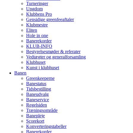
Turneringer
Ungdom
Klubbens Pro
Gensidige greenfeeaftaler
Klubmestre
Eliten
Hole in one
Banerekorder
KLUB-INFO
Bestyrelsesmøder & referater
Vedtægter og generalforsamling
Klubhuset
Kunst i klubhuset
Banen
Greenkeeperne
Banestatus
Tidsbestilling
Baneudvalg
Baneservice
Regelsiden
Træningsområde
Banepleje
Scorekort
Konverteringstabeller
Banerekorder