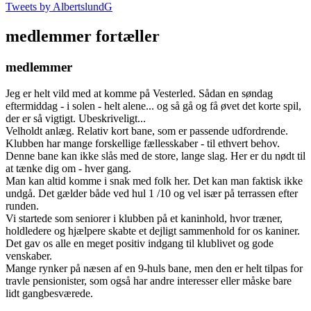
Tweets by AlbertslundG
medlemmer fortæller
medlemmer
Jeg er helt vild med at komme på Vesterled. Sådan en søndag
eftermiddag - i solen - helt alene... og så gå og få øvet det korte spil,
der er så vigtigt. Ubeskriveligt...
Velholdt anlæg. Relativ kort bane, som er passende udfordrende.
Klubben har mange forskellige fællesskaber - til ethvert behov.
Denne bane kan ikke slås med de store, lange slag. Her er du nødt til
at tænke dig om - hver gang.
Man kan altid komme i snak med folk her. Det kan man faktisk ikke
undgå. Det gælder både ved hul 1 /10 og vel især på terrassen efter
runden.
Vi startede som seniorer i klubben på et kaninhold, hvor træner,
holdledere og hjælpere skabte et dejligt sammenhold for os kaniner.
Det gav os alle en meget positiv indgang til klublivet og gode
venskaber.
Mange rynker på næsen af en 9-huls bane, men den er helt tilpas for
travle pensionister, som også har andre interesser eller måske bare
lidt gangbesværede.