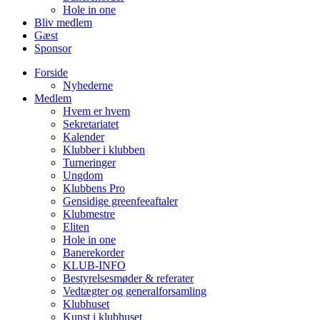
Hole in one
Bliv medlem
Gæst
Sponsor
Forside
Nyhederne
Medlem
Hvem er hvem
Sekretariatet
Kalender
Klubber i klubben
Turneringer
Ungdom
Klubbens Pro
Gensidige greenfeeaftaler
Klubmestre
Eliten
Hole in one
Banerekorder
KLUB-INFO
Bestyrelsesmøder & referater
Vedtægter og generalforsamling
Klubhuset
Kunst i klubhuset