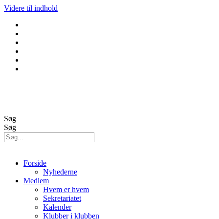
Videre til indhold
GolfBox
Banestatus
Søg
Søg
Forside
Nyhederne
Medlem
Hvem er hvem
Sekretariatet
Kalender
Klubber i klubben