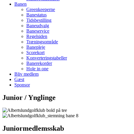
Banen
Greenkeeperne
Banestatus
Tidsbestilling
Baneudvalg
Baneservice
Regelsiden
Træningsområde
Banepleje
Scorekort
Konverteringstabeller
Banerekorder
Hole in one
Bliv medlem
Gæst
Sponsor
Junior / Ynglinge
Juniormedlemsskab