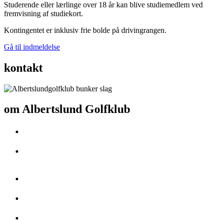
Studerende eller lærlinge over 18 år kan blive studiemedlem ved
fremvisning af studiekort.
Kontingentet er inklusiv frie bolde på drivingrangen.
Gå til indmeldelse
kontakt
om Albertslund Golfklub
Golfklubben er medlemsejet og medlemsstyret
Banen er en 9 hullers bane. Det behøver altså ikke tage 4 timer at
spille en runde
Drivingrange, puttingreen og indspilsområde er klar til at blive brugt
Billig i forhold til andre klubber
Her er et aktivt klubliv. Herunder Dame-, Herre- og 60er klubber.