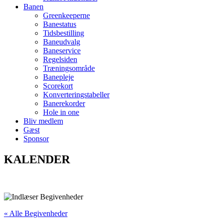
Banen
Greenkeeperne
Banestatus
Tidsbestilling
Baneudvalg
Baneservice
Regelsiden
Træningsområde
Banepleje
Scorekort
Konverteringstabeller
Banerekorder
Hole in one
Bliv medlem
Gæst
Sponsor
KALENDER
« Alle Begivenheder