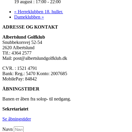
19 august : 17:00
-
22:00
«
Herreklubben 18. huller.
Dameklubben
»
ADRESSE OG KONTAKT
Albertslund Golfklub
Snubbekorsvej 52-54
2620 Albertslund
Tlf.: 4364 2577
Mail: post@albertslundgolfklub.dk
CVR. : 1521 4791
Bank: Reg.: 5470 Konto: 2007685
MobilePay: 84842
ÅBNINGSTIDER
Banen er åben fra solop- til nedgang.
Sekretariatet
Se åbningstider
Navn