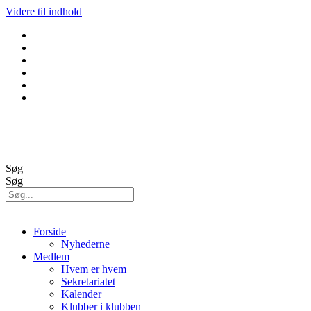
Videre til indhold
GolfBox
Banestatus
Søg
Søg
Forside
Nyhederne
Medlem
Hvem er hvem
Sekretariatet
Kalender
Klubber i klubben