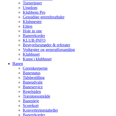
Turneringer
Ungdom
Klubbens Pro
Gensidige greenfeeaftaler
Klubmestre
Eliten
Hole in one
Banerekorder
KLUB-INFO
Bestyrelsesmøder & referater
Vedtægter og generalforsamling
Klubhuset
Kunst i klubhuset
Banen
Greenkeeperne
Banestatus
Tidsbestilling
Baneudvalg
Baneservice
Regelsiden
Træningsområde
Banepleje
Scorekort
Konverteringstabeller
Banerekorder