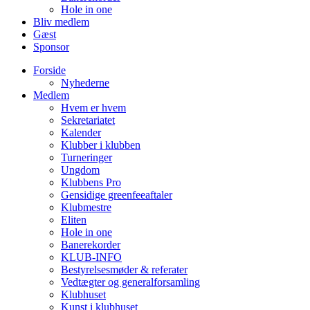
Hole in one
Bliv medlem
Gæst
Sponsor
Forside
Nyhederne
Medlem
Hvem er hvem
Sekretariatet
Kalender
Klubber i klubben
Turneringer
Ungdom
Klubbens Pro
Gensidige greenfeeaftaler
Klubmestre
Eliten
Hole in one
Banerekorder
KLUB-INFO
Bestyrelsesmøder & referater
Vedtægter og generalforsamling
Klubhuset
Kunst i klubhuset