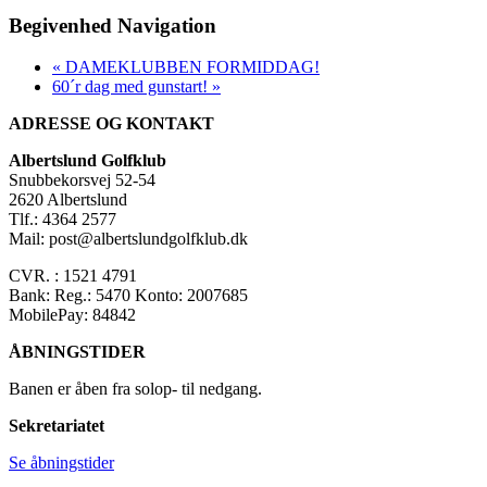
Begivenhed Navigation
«
DAMEKLUBBEN FORMIDDAG!
60´r dag med gunstart!
»
ADRESSE OG KONTAKT
Albertslund Golfklub
Snubbekorsvej 52-54
2620 Albertslund
Tlf.: 4364 2577
Mail: post@albertslundgolfklub.dk
CVR. : 1521 4791
Bank: Reg.: 5470 Konto: 2007685
MobilePay: 84842
ÅBNINGSTIDER
Banen er åben fra solop- til nedgang.
Sekretariatet
Se åbningstider