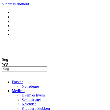
Videre til indhold
GolfBox
Banestatus
Søg
Søg
Forside
Nyhederne
Medlem
Hvem er hvem
Sekretariatet
Kalender
Klubber i klubben