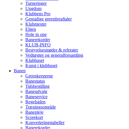
Turneringer
Ungdom
Klubbens Pro
Gensidige greenfeeaftaler
Klubmestre
Eliten
Hole in one
Banerekorder
KLUB-INFO
Bestyrelsesmøder & referater
Vedtægter og generalforsamling
Klubhuset
Kunst i klubhuset
Banen
Greenkeeperne
Banestatus
Tidsbestilling
Baneudvalg
Baneservice
Regelsiden
Træningsområde
Banepleje
Scorekort
Konverteringstabeller
Banerekorder