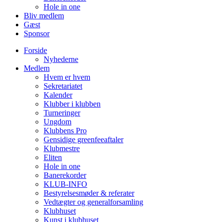
Hole in one
Bliv medlem
Gæst
Sponsor
Forside
Nyhederne
Medlem
Hvem er hvem
Sekretariatet
Kalender
Klubber i klubben
Turneringer
Ungdom
Klubbens Pro
Gensidige greenfeeaftaler
Klubmestre
Eliten
Hole in one
Banerekorder
KLUB-INFO
Bestyrelsesmøder & referater
Vedtægter og generalforsamling
Klubhuset
Kunst i klubhuset