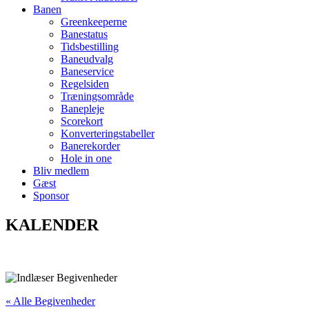
Banen
Greenkeeperne
Banestatus
Tidsbestilling
Baneudvalg
Baneservice
Regelsiden
Træningsområde
Banepleje
Scorekort
Konverteringstabeller
Banerekorder
Hole in one
Bliv medlem
Gæst
Sponsor
KALENDER
« Alle Begivenheder