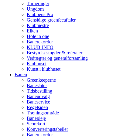
Turneringer
Ungdom
Klubbens Pro
Gensidige greenfeeaftaler
Klubmestre
Eliten
Hole in one
Banerekorder
KLUB-INFO
Bestyrelsesmøder & referater
Vedtægter og generalforsamling
Klubhuset
Kunst i klubhuset
Banen
Greenkeeperne
Banestatus
Tidsbestilling
Baneudvalg
Baneservice
Regelsiden
Træningsområde
Banepleje
Scorekort
Konverteringstabeller
Banerekorder