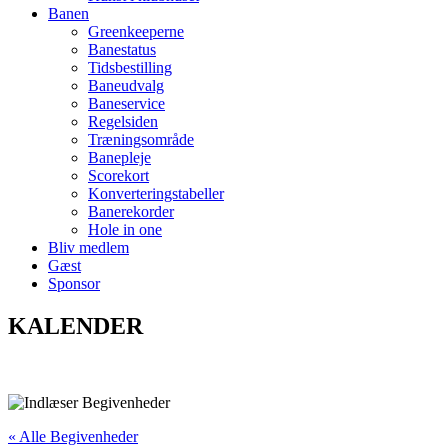
Banen
Greenkeeperne
Banestatus
Tidsbestilling
Baneudvalg
Baneservice
Regelsiden
Træningsområde
Banepleje
Scorekort
Konverteringstabeller
Banerekorder
Hole in one
Bliv medlem
Gæst
Sponsor
KALENDER
« Alle Begivenheder