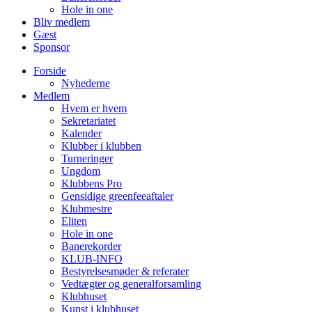
Hole in one
Bliv medlem
Gæst
Sponsor
Forside
Nyhederne
Medlem
Hvem er hvem
Sekretariatet
Kalender
Klubber i klubben
Turneringer
Ungdom
Klubbens Pro
Gensidige greenfeeaftaler
Klubmestre
Eliten
Hole in one
Banerekorder
KLUB-INFO
Bestyrelsesmøder & referater
Vedtægter og generalforsamling
Klubhuset
Kunst i klubhuset