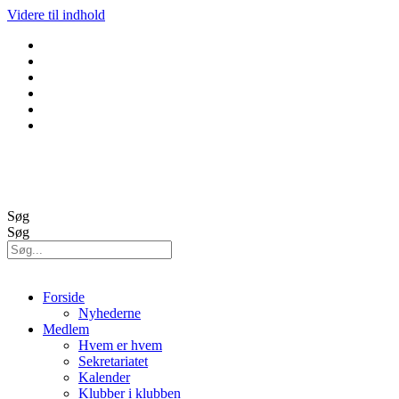
Videre til indhold
GolfBox
Banestatus
Søg
Søg
Forside
Nyhederne
Medlem
Hvem er hvem
Sekretariatet
Kalender
Klubber i klubben