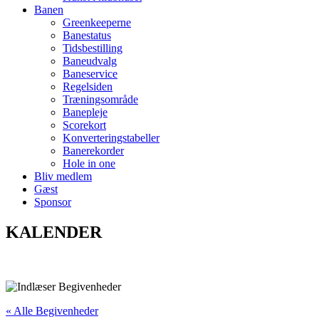
Banen
Greenkeeperne
Banestatus
Tidsbestilling
Baneudvalg
Baneservice
Regelsiden
Træningsområde
Banepleje
Scorekort
Konverteringstabeller
Banerekorder
Hole in one
Bliv medlem
Gæst
Sponsor
KALENDER
« Alle Begivenheder