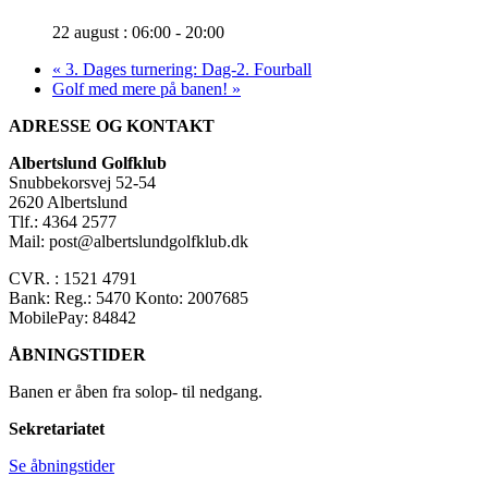
22 august : 06:00
-
20:00
«
3. Dages turnering: Dag-2. Fourball
Golf med mere på banen!
»
ADRESSE OG KONTAKT
Albertslund Golfklub
Snubbekorsvej 52-54
2620 Albertslund
Tlf.: 4364 2577
Mail: post@albertslundgolfklub.dk
CVR. : 1521 4791
Bank: Reg.: 5470 Konto: 2007685
MobilePay: 84842
ÅBNINGSTIDER
Banen er åben fra solop- til nedgang.
Sekretariatet
Se åbningstider