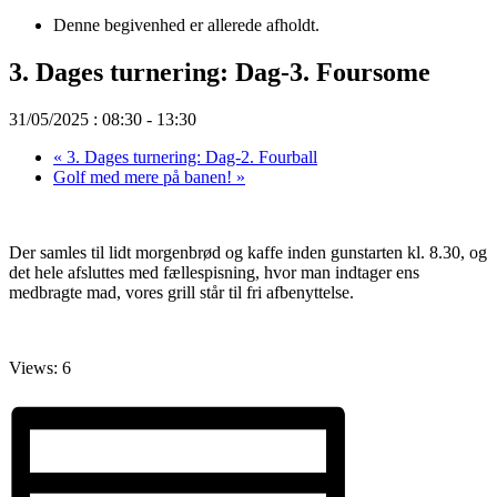
Denne begivenhed er allerede afholdt.
3. Dages turnering: Dag-3. Foursome
31/05/2025 : 08:30
-
13:30
«
3. Dages turnering: Dag-2. Fourball
Golf med mere på banen!
»
Der samles til lidt morgenbrød og kaffe inden gunstarten kl. 8.30, og
det hele afsluttes med fællespisning, hvor man indtager ens
medbragte mad, vores grill står til fri afbenyttelse.
Views: 6