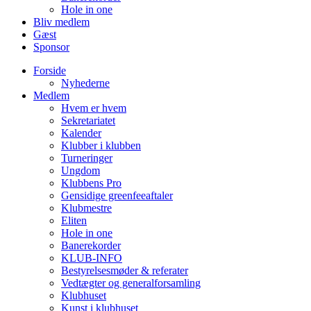
Hole in one
Bliv medlem
Gæst
Sponsor
Forside
Nyhederne
Medlem
Hvem er hvem
Sekretariatet
Kalender
Klubber i klubben
Turneringer
Ungdom
Klubbens Pro
Gensidige greenfeeaftaler
Klubmestre
Eliten
Hole in one
Banerekorder
KLUB-INFO
Bestyrelsesmøder & referater
Vedtægter og generalforsamling
Klubhuset
Kunst i klubhuset