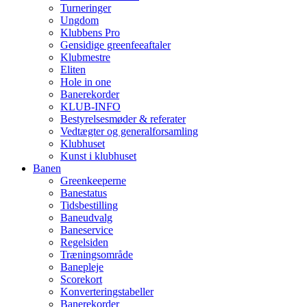
Turneringer
Ungdom
Klubbens Pro
Gensidige greenfeeaftaler
Klubmestre
Eliten
Hole in one
Banerekorder
KLUB-INFO
Bestyrelsesmøder & referater
Vedtægter og generalforsamling
Klubhuset
Kunst i klubhuset
Banen
Greenkeeperne
Banestatus
Tidsbestilling
Baneudvalg
Baneservice
Regelsiden
Træningsområde
Banepleje
Scorekort
Konverteringstabeller
Banerekorder