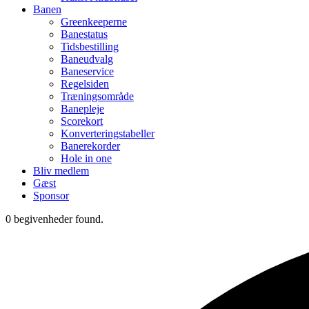
Banen
Greenkeeperne
Banestatus
Tidsbestilling
Baneudvalg
Baneservice
Regelsiden
Træningsområde
Banepleje
Scorekort
Konverteringstabeller
Banerekorder
Hole in one
Bliv medlem
Gæst
Sponsor
0 begivenheder found.