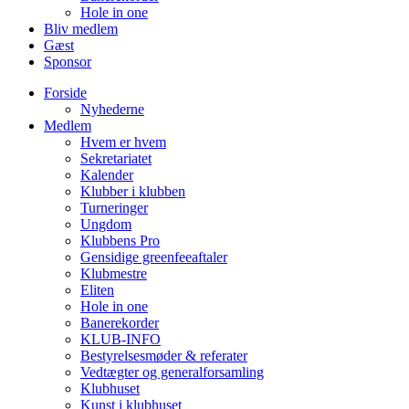
Hole in one
Bliv medlem
Gæst
Sponsor
Forside
Nyhederne
Medlem
Hvem er hvem
Sekretariatet
Kalender
Klubber i klubben
Turneringer
Ungdom
Klubbens Pro
Gensidige greenfeeaftaler
Klubmestre
Eliten
Hole in one
Banerekorder
KLUB-INFO
Bestyrelsesmøder & referater
Vedtægter og generalforsamling
Klubhuset
Kunst i klubhuset