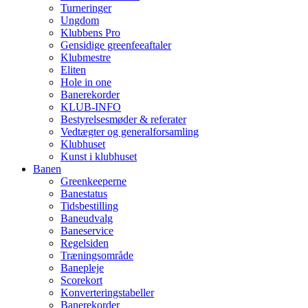
Turneringer
Ungdom
Klubbens Pro
Gensidige greenfeeaftaler
Klubmestre
Eliten
Hole in one
Banerekorder
KLUB-INFO
Bestyrelsesmøder & referater
Vedtægter og generalforsamling
Klubhuset
Kunst i klubhuset
Banen
Greenkeeperne
Banestatus
Tidsbestilling
Baneudvalg
Baneservice
Regelsiden
Træningsområde
Banepleje
Scorekort
Konverteringstabeller
Banerekorder