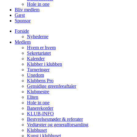
Hole in one
Bliv medlem
Gæst
Sponsor
Forside
Nyhederne
Medlem
Hvem er hvem
Sekretariatet
Kalender
Klubber i klubben
Turneringer
Ungdom
Klubbens Pro
Gensidige greenfeeaftaler
Klubmestre
Eliten
Hole in one
Banerekorder
KLUB-INFO
Bestyrelsesmøder & referater
Vedtægter og generalforsamling
Klubhuset
Kunst i klubhuset