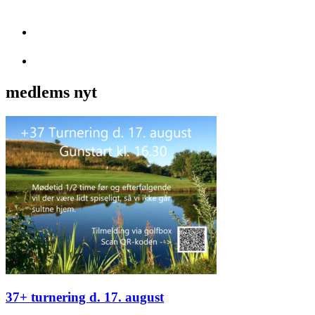
greenkeepere
Har du lært at spille golf her – kan du spille alle vegne
Klubben blev optaget i DGU som medlem nr. 111, den 1. oktober 1994
medlems nyt
37+ turnering d. 17. august