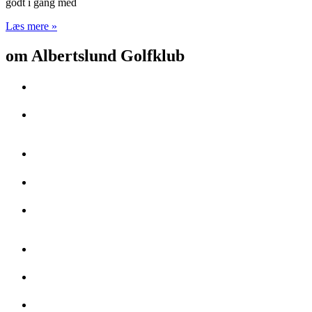
godt i gang med
Læs mere »
om Albertslund Golfklub
Golfklubben er medlemsejet og medlemsstyret
Banen er en 9 hullers bane. Det behøver altså ikke tage 4 timer at
spille en runde
Drivingrange, puttingreen og indspilsområde er klar til at blive brugt
Billig i forhold til andre klubber
Her er et aktivt klubliv. Herunder Dame-, Herre- og 60er klubber.
Ungdom, klubturneringer og regionsgolf.
Det er nemt at komme til klubben – men svært at komme herfra
Samarbejde med andre klubber, hvilket giver billig greenfee
Banen er fantastisk velholdt. Vi er virkelig glade for vores