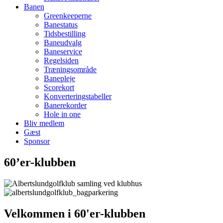
Banen
Greenkeeperne
Banestatus
Tidsbestilling
Baneudvalg
Baneservice
Regelsiden
Træningsområde
Banepleje
Scorekort
Konverteringstabeller
Banerekorder
Hole in one
Bliv medlem
Gæst
Sponsor
60’er-klubben
Velkommen i 60'er-klubben