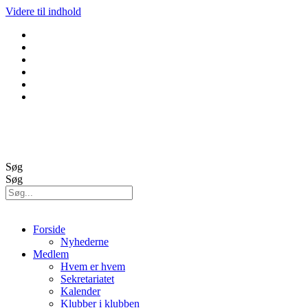
Videre til indhold
GolfBox
Banestatus
Søg
Søg
Forside
Nyhederne
Medlem
Hvem er hvem
Sekretariatet
Kalender
Klubber i klubben