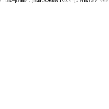
olfklub.dk/wp-content/uploads/2026/05/GD2026.mp4 Vi fik i år en rekord 