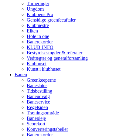
Turneringer
Ungdom
Klubbens Pro
Gensidige greenfeeaftaler
Klubmestre
Eliten
Hole in one
Banerekorder
KLUB-INFO
Bestyrelsesmøder & referater
Vedtægter og generalforsamling
Klubhuset
Kunst i klubhuset
Banen
Greenkeeperne
Banestatus
Tidsbestilling
Baneudvalg
Baneservice
Regelsiden
Træningsområde
Banepleje
Scorekort
Konverteringstabeller
Banerekorder