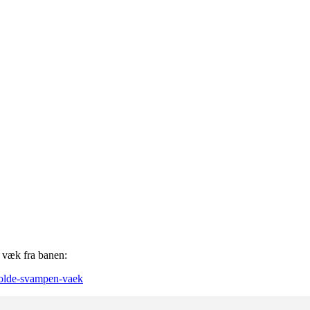
ot væk fra banen:
holde-svampen-vaek