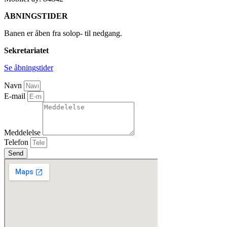
ÅBNINGSTIDER
Banen er åben fra solop- til nedgang.
Sekretariatet
Se åbningstider
Navn
E-mail
Meddelelse
Telefon
Send