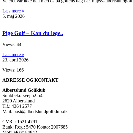
Vejeret var ikke helt med os på golfens dag i år. https://albertslundg
Læs mere »
5. maj 2026
Pige Golf – Kan du lege..
Views: 44
Læs mere »
23. april 2026
Views: 166
ADRESSE OG KONTAKT
Albertslund Golfklub
Snubbekorsvej 52-54
2620 Albertslund
Tlf.: 4364 2577
Mail: post@albertslundgolfklub.dk
CVR. : 1521 4791
Bank: Reg.: 5470 Konto: 2007685
MobilePay: 84842