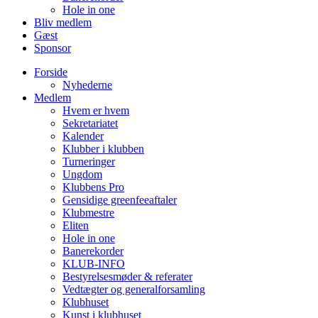
Hole in one
Bliv medlem
Gæst
Sponsor
Forside
Nyhederne
Medlem
Hvem er hvem
Sekretariatet
Kalender
Klubber i klubben
Turneringer
Ungdom
Klubbens Pro
Gensidige greenfeeaftaler
Klubmestre
Eliten
Hole in one
Banerekorder
KLUB-INFO
Bestyrelsesmøder & referater
Vedtægter og generalforsamling
Klubhuset
Kunst i klubhuset