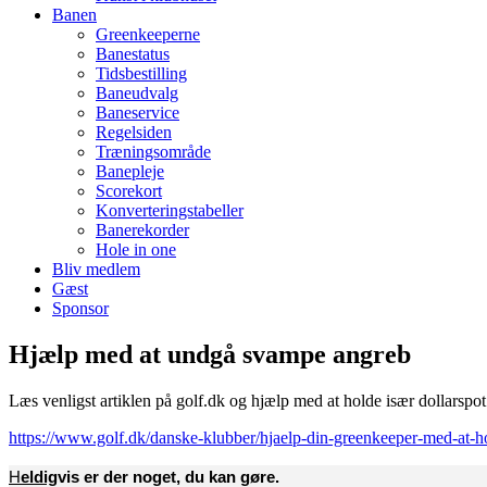
Banen
Greenkeeperne
Banestatus
Tidsbestilling
Baneudvalg
Baneservice
Regelsiden
Træningsområde
Banepleje
Scorekort
Konverteringstabeller
Banerekorder
Hole in one
Bliv medlem
Gæst
Sponsor
Hjælp med at undgå svampe angreb
Læs venligst artiklen på golf.dk og hjælp med at holde især dollarsp
https://www.golf.dk/danske-klubber/hjaelp-din-greenkeeper-med-at-
H
eldig
vis er der noget, du kan gøre.