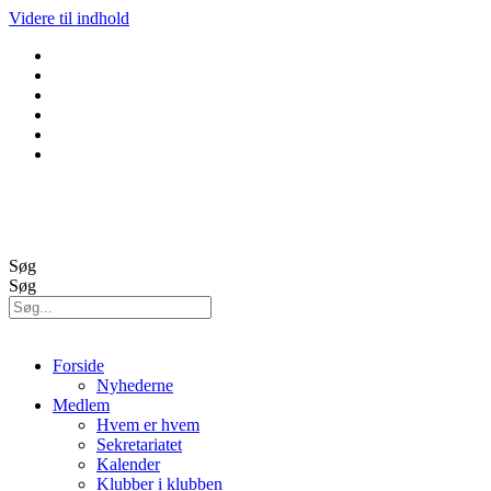
Videre til indhold
GolfBox
Banestatus
Søg
Søg
Forside
Nyhederne
Medlem
Hvem er hvem
Sekretariatet
Kalender
Klubber i klubben