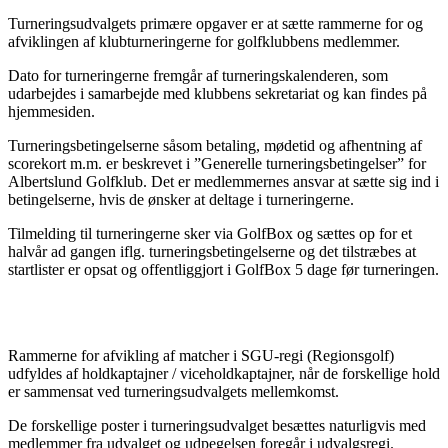
Turneringsudvalgets primære opgaver er at sætte rammerne for og
afviklingen af klubturneringerne for golfklubbens medlemmer.
Dato for turneringerne fremgår af turneringskalenderen, som
udarbejdes i samarbejde med klubbens sekretariat og kan findes på
hjemmesiden.
Turneringsbetingelserne såsom betaling, mødetid og afhentning af
scorekort m.m. er beskrevet i ”Generelle turneringsbetingelser” for
Albertslund Golfklub. Det er medlemmernes ansvar at sætte sig ind i
betingelserne, hvis de ønsker at deltage i turneringerne.
Tilmelding til turneringerne sker via GolfBox og sættes op for et
halvår ad gangen iflg. turneringsbetingelserne og det tilstræbes at
startlister er opsat og offentliggjort i GolfBox 5 dage før turneringen.
Rammerne for afvikling af matcher i SGU-regi (Regionsgolf)
udfyldes af holdkaptajner / viceholdkaptajner, når de forskellige hold
er sammensat ved turneringsudvalgets mellemkomst.
De forskellige poster i turneringsudvalget besættes naturligvis med
medlemmer fra udvalget og udpegelsen foregår i udvalgsregi.