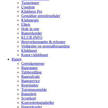
Turneringer
Ungdom
Klubbens Pro
Gensidige greenfeeaftaler
Klubmestre
Eliten
Hole in one
Banerekorder
KLUB-INFO
Bestyrelsesmøder & referater
Vedtægter og generalforsamling
Klubhuset
Kunst i klubhuset
Banen
Greenkeeperne
Banestatus
Tidsbestilling
Baneudvalg
Baneservice
Regelsiden
Træningsområde
Banepleje
Scorekort
Konverteringstabeller
Banerekorder