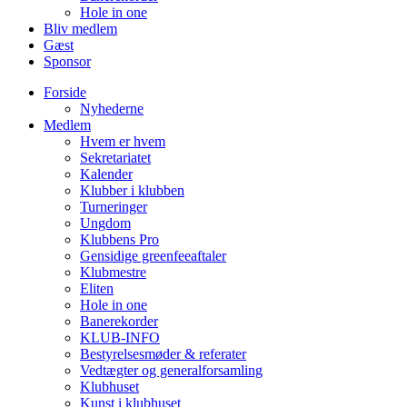
Hole in one
Bliv medlem
Gæst
Sponsor
Forside
Nyhederne
Medlem
Hvem er hvem
Sekretariatet
Kalender
Klubber i klubben
Turneringer
Ungdom
Klubbens Pro
Gensidige greenfeeaftaler
Klubmestre
Eliten
Hole in one
Banerekorder
KLUB-INFO
Bestyrelsesmøder & referater
Vedtægter og generalforsamling
Klubhuset
Kunst i klubhuset