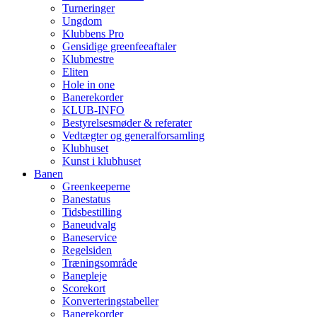
Turneringer
Ungdom
Klubbens Pro
Gensidige greenfeeaftaler
Klubmestre
Eliten
Hole in one
Banerekorder
KLUB-INFO
Bestyrelsesmøder & referater
Vedtægter og generalforsamling
Klubhuset
Kunst i klubhuset
Banen
Greenkeeperne
Banestatus
Tidsbestilling
Baneudvalg
Baneservice
Regelsiden
Træningsområde
Banepleje
Scorekort
Konverteringstabeller
Banerekorder