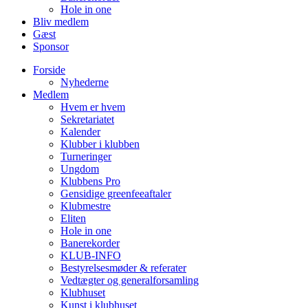
Hole in one
Bliv medlem
Gæst
Sponsor
Forside
Nyhederne
Medlem
Hvem er hvem
Sekretariatet
Kalender
Klubber i klubben
Turneringer
Ungdom
Klubbens Pro
Gensidige greenfeeaftaler
Klubmestre
Eliten
Hole in one
Banerekorder
KLUB-INFO
Bestyrelsesmøder & referater
Vedtægter og generalforsamling
Klubhuset
Kunst i klubhuset