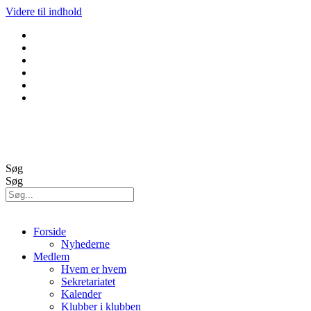
Videre til indhold
GolfBox
Banestatus
Søg
Søg
Forside
Nyhederne
Medlem
Hvem er hvem
Sekretariatet
Kalender
Klubber i klubben