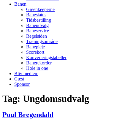
Banen
Greenkeeperne
Banestatus
Tidsbestilling
Baneudvalg
Baneservice
Regelsiden
Træningsområde
Banepleje
Scorekort
Konverteringstabeller
Banerekorder
Hole in one
Bliv medlem
Gæst
Sponsor
Tag:
Ungdomsudvalg
Poul Bregendahl