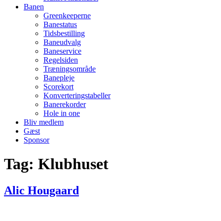
Banen
Greenkeeperne
Banestatus
Tidsbestilling
Baneudvalg
Baneservice
Regelsiden
Træningsområde
Banepleje
Scorekort
Konverteringstabeller
Banerekorder
Hole in one
Bliv medlem
Gæst
Sponsor
Tag:
Klubhuset
Alic Hougaard