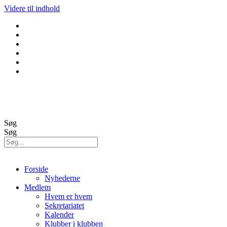
Videre til indhold
GolfBox
Banestatus
Søg
Søg
Forside
Nyhederne
Medlem
Hvem er hvem
Sekretariatet
Kalender
Klubber i klubben