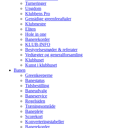
Turneringer
Ungdom
Klubbens Pro
Gensidige greenfeeaftaler
Klubmestre
Eliten
Hole in one
Banerekorder
KLUB-INFO
Bestyrelsesmøder & referater
Vedtægter og generalforsamling
Klubhuset
Kunst i klubhuset
Banen
Greenkeeperne
Banestatus
Tidsbestilling
Baneudvalg
Baneservice
Regelsiden
Træningsområde
Banepleje
Scorekort
Konverteringstabeller
Banerekorder