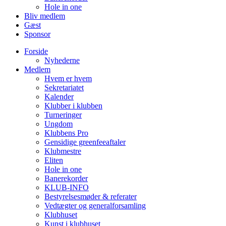
Hole in one
Bliv medlem
Gæst
Sponsor
Forside
Nyhederne
Medlem
Hvem er hvem
Sekretariatet
Kalender
Klubber i klubben
Turneringer
Ungdom
Klubbens Pro
Gensidige greenfeeaftaler
Klubmestre
Eliten
Hole in one
Banerekorder
KLUB-INFO
Bestyrelsesmøder & referater
Vedtægter og generalforsamling
Klubhuset
Kunst i klubhuset