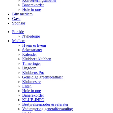
Konverteringstabeller
Banerekorder
Hole in one
Bliv medlem
Gæst
Sponsor
Forside
Nyhederne
Medlem
Hvem er hvem
Sekretariatet
Kalender
Klubber i klubben
Turneringer
Ungdom
Klubbens Pro
Gensidige greenfeeaftaler
Klubmestre
Eliten
Hole in one
Banerekorder
KLUB-INFO
Bestyrelsesmøder & referater
Vedtægter og generalforsamling