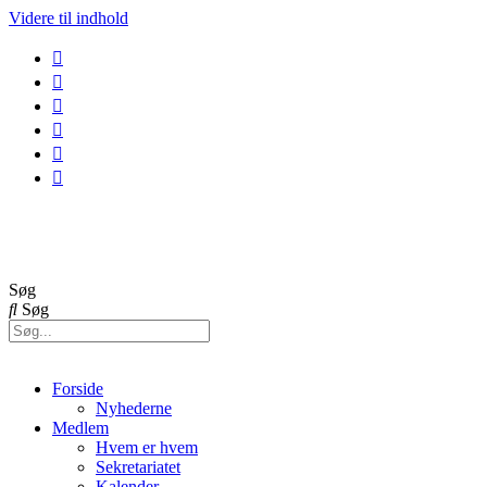
Videre til indhold
GolfBox
Banestatus
Søg
Søg
Forside
Nyhederne
Medlem
Hvem er hvem
Sekretariatet
Kalender