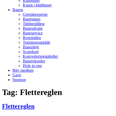
Klubhuset
Kunst i klubhuset
Banen
Greenkeeperne
Banestatus
Tidsbestilling
Baneudvalg
Baneservice
Regelsiden
Træningsområde
Banepleje
Scorekort
Konverteringstabeller
Banerekorder
Hole in one
Bliv medlem
Gæst
Sponsor
Tag:
Flettereglen
Flettereglen