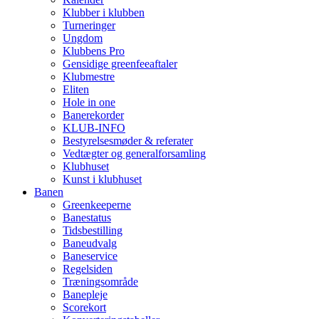
Klubber i klubben
Turneringer
Ungdom
Klubbens Pro
Gensidige greenfeeaftaler
Klubmestre
Eliten
Hole in one
Banerekorder
KLUB-INFO
Bestyrelsesmøder & referater
Vedtægter og generalforsamling
Klubhuset
Kunst i klubhuset
Banen
Greenkeeperne
Banestatus
Tidsbestilling
Baneudvalg
Baneservice
Regelsiden
Træningsområde
Banepleje
Scorekort