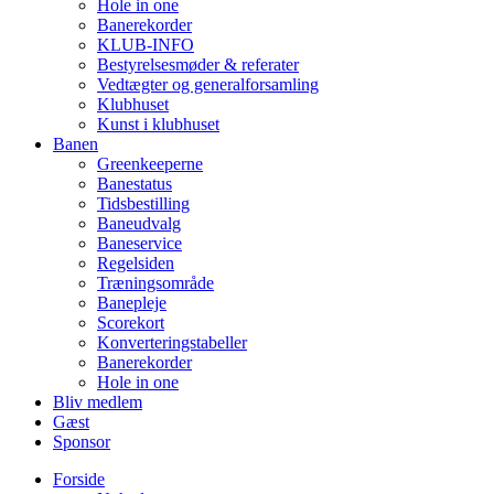
Hole in one
Banerekorder
KLUB-INFO
Bestyrelsesmøder & referater
Vedtægter og generalforsamling
Klubhuset
Kunst i klubhuset
Banen
Greenkeeperne
Banestatus
Tidsbestilling
Baneudvalg
Baneservice
Regelsiden
Træningsområde
Banepleje
Scorekort
Konverteringstabeller
Banerekorder
Hole in one
Bliv medlem
Gæst
Sponsor
Forside