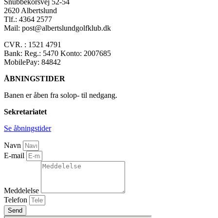
Snubbekorsvej 52-54
2620 Albertslund
Tlf.: 4364 2577
Mail: post@albertslundgolfklub.dk
CVR. : 1521 4791
Bank: Reg.: 5470 Konto: 2007685
MobilePay: 84842
ÅBNINGSTIDER
Banen er åben fra solop- til nedgang.
Sekretariatet
Se åbningstider
Navn
E-mail
Meddelelse
Telefon
Send