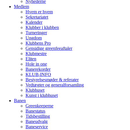
Nyhederne
Medlem
Hvem er hvem
Sekretariatet
Kalender
Klubber i klubben
Turneringer
Ungdom
Klubbens Pro
Gensidige greenfeeaftaler
Klubmestre
Eliten
Hole in one
Banerekorder
KLUB-INFO
Bestyrelsesmøder & referater
Vedtægter og generalforsamling
Klubhuset
Kunst i klubhuset
Banen
Greenkeeperne
Banestatus
Tidsbestilling
Baneudvalg
Baneservice