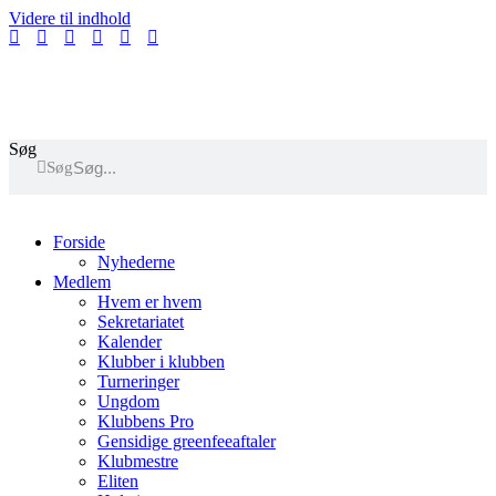
Videre til indhold
GolfBox
Banestatus
Søg
Søg
Forside
Nyhederne
Medlem
Hvem er hvem
Sekretariatet
Kalender
Klubber i klubben
Turneringer
Ungdom
Klubbens Pro
Gensidige greenfeeaftaler
Klubmestre
Eliten