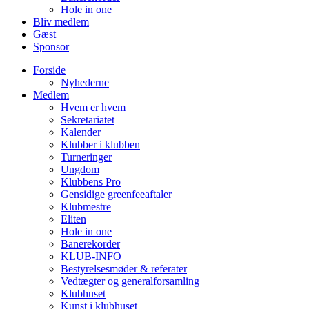
Hole in one
Bliv medlem
Gæst
Sponsor
Forside
Nyhederne
Medlem
Hvem er hvem
Sekretariatet
Kalender
Klubber i klubben
Turneringer
Ungdom
Klubbens Pro
Gensidige greenfeeaftaler
Klubmestre
Eliten
Hole in one
Banerekorder
KLUB-INFO
Bestyrelsesmøder & referater
Vedtægter og generalforsamling
Klubhuset
Kunst i klubhuset