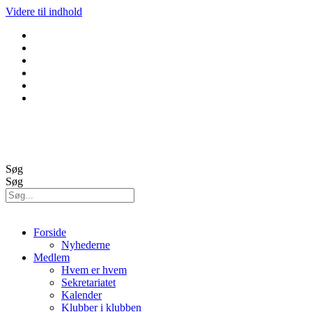
Videre til indhold
GolfBox
Banestatus
Søg
Søg
Forside
Nyhederne
Medlem
Hvem er hvem
Sekretariatet
Kalender
Klubber i klubben