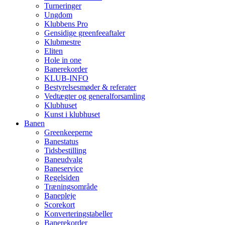
Turneringer
Ungdom
Klubbens Pro
Gensidige greenfeeaftaler
Klubmestre
Eliten
Hole in one
Banerekorder
KLUB-INFO
Bestyrelsesmøder & referater
Vedtægter og generalforsamling
Klubhuset
Kunst i klubhuset
Banen
Greenkeeperne
Banestatus
Tidsbestilling
Baneudvalg
Baneservice
Regelsiden
Træningsområde
Banepleje
Scorekort
Konverteringstabeller
Banerekorder