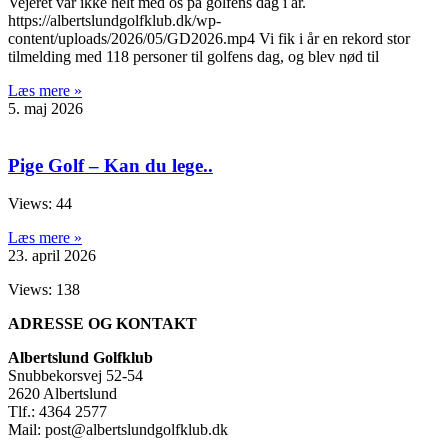
Vejeret var ikke helt med os på golfens dag i år.
https://albertslundgolfklub.dk/wp-
content/uploads/2026/05/GD2026.mp4 Vi fik i år en rekord stor
tilmelding med 118 personer til golfens dag, og blev nød til
Læs mere »
5. maj 2026
Pige Golf – Kan du lege..
Views: 44
Læs mere »
23. april 2026
Views: 138
ADRESSE OG KONTAKT
Albertslund Golfklub
Snubbekorsvej 52-54
2620 Albertslund
Tlf.: 4364 2577
Mail: post@albertslundgolfklub.dk