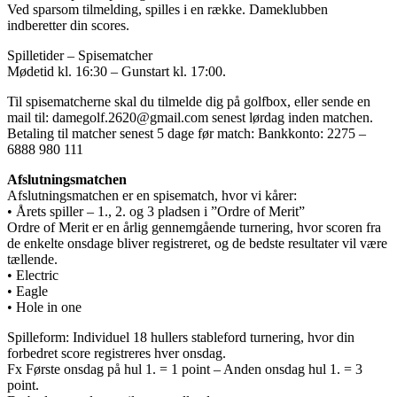
Ved sparsom tilmelding, spilles i en række. Dameklubben
indberetter din scores.
Spilletider – Spisematcher
Mødetid kl. 16:30 – Gunstart kl. 17:00.
Til spisematcherne skal du tilmelde dig på golfbox, eller sende en
mail til: damegolf.2620@gmail.com senest lørdag inden matchen.
Betaling til matcher senest 5 dage før match: Bankkonto: 2275 –
6888 980 111
Afslutningsmatchen
Afslutningsmatchen er en spisematch, hvor vi kårer:
• Årets spiller – 1., 2. og 3 pladsen i ”Ordre of Merit”
Ordre of Merit er en årlig gennemgående turnering, hvor scoren fra
de enkelte onsdage bliver registreret, og de bedste resultater vil være
tællende.
• Electric
• Eagle
• Hole in one
Spilleform: Individuel 18 hullers stableford turnering, hvor din
forbedret score registreres hver onsdag.
Fx Første onsdag på hul 1. = 1 point – Anden onsdag hul 1. = 3
point.