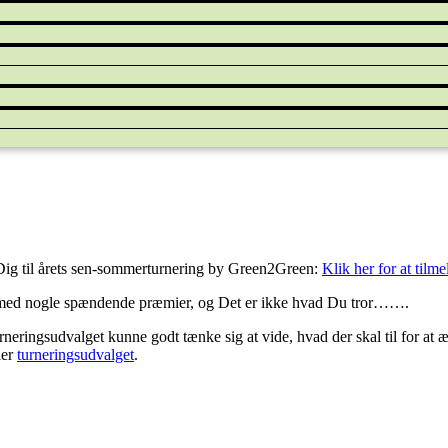
e Dig til årets sen-sommerturnering by Green2Green:
Klik her for at tilm
ske med nogle spændende præmier, og Det er ikke hvad Du tror…….
turneringsudvalget kunne godt tænke sig at vide, hvad der skal til for at æ
ler
turneringsudvalget
.