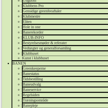
Ungdom
Klubbens Pro
Gensidige greenfeeaftaler
Klubmestre
Eliten
Hole in one
Banerekorder
KLUB-INFO
Bestyrelsesmøder & referater
Vedtægter og generalforsamling
Klubhuset
Kunst i klubhuset
BANEN
Greenkeeperne
Banestatus
Tidsbestilling
Baneudvalg
Baneservice
Regelsiden
Træningsområde
Banepleje