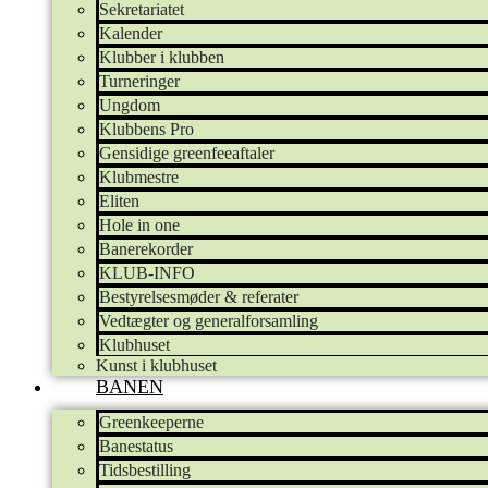
Sekretariatet
Kalender
Klubber i klubben
Turneringer
Ungdom
Klubbens Pro
Gensidige greenfeeaftaler
Klubmestre
Eliten
Hole in one
Banerekorder
KLUB-INFO
Bestyrelsesmøder & referater
Vedtægter og generalforsamling
Klubhuset
Kunst i klubhuset
BANEN
Greenkeeperne
Banestatus
Tidsbestilling