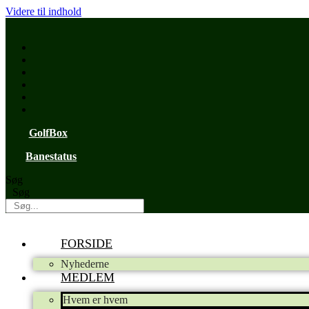
Videre til indhold
GolfBox
Banestatus
Søg
Søg
FORSIDE
Nyhederne
MEDLEM
Hvem er hvem