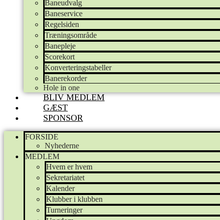
Baneudvalg
Baneservice
Regelsiden
Træningsområde
Banepleje
Scorekort
Konverteringstabeller
Banerekorder
Hole in one
BLIV MEDLEM
GÆST
SPONSOR
FORSIDE
Nyhederne
MEDLEM
Hvem er hvem
Sekretariatet
Kalender
Klubber i klubben
Turneringer