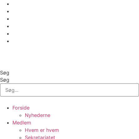
Videre
til
indhold
GolfBox
Banestatus
Søg
Søg
Forside
Nyhederne
Medlem
Hvem er hvem
Sekretariatet