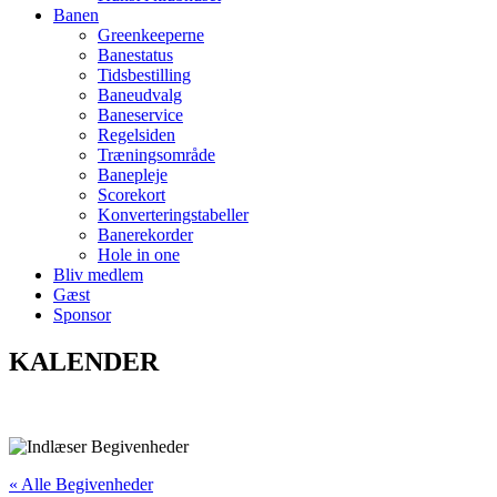
Banen
Greenkeeperne
Banestatus
Tidsbestilling
Baneudvalg
Baneservice
Regelsiden
Træningsområde
Banepleje
Scorekort
Konverteringstabeller
Banerekorder
Hole in one
Bliv medlem
Gæst
Sponsor
KALENDER
« Alle Begivenheder