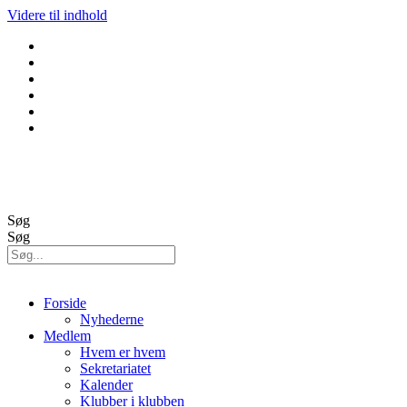
Videre til indhold
GolfBox
Banestatus
Søg
Søg
Forside
Nyhederne
Medlem
Hvem er hvem
Sekretariatet
Kalender
Klubber i klubben