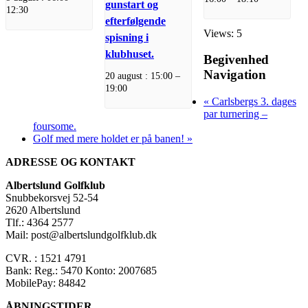
gunstart og
12:30
efterfølgende
Views: 5
spisning i
klubhuset.
Begivenhed
Navigation
20 august : 15:00
–
19:00
«
Carlsbergs 3. dages
par turnering –
foursome.
Golf med mere holdet er på banen!
»
ADRESSE OG KONTAKT
Albertslund Golfklub
Snubbekorsvej 52-54
2620 Albertslund
Tlf.: 4364 2577
Mail: post@albertslundgolfklub.dk
CVR. : 1521 4791
Bank: Reg.: 5470 Konto: 2007685
MobilePay: 84842
ÅBNINGSTIDER