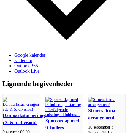
Google kalender
iCalendar
Outlook 365
Outlook Live
Lignende begivenheder
Struers firma
Danmarksturneringen
arrangement!
Sponsordag med
i 3. & 5. division!
10 september :
9. hullers
9 august : 06:00
–
16:00
–
18:10