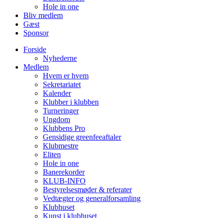
Hole in one
Bliv medlem
Gæst
Sponsor
Forside
Nyhederne
Medlem
Hvem er hvem
Sekretariatet
Kalender
Klubber i klubben
Turneringer
Ungdom
Klubbens Pro
Gensidige greenfeeaftaler
Klubmestre
Eliten
Hole in one
Banerekorder
KLUB-INFO
Bestyrelsesmøder & referater
Vedtægter og generalforsamling
Klubhuset
Kunst i klubhuset