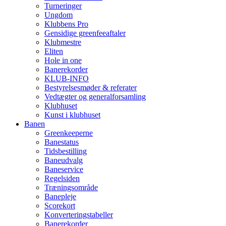
Turneringer
Ungdom
Klubbens Pro
Gensidige greenfeeaftaler
Klubmestre
Eliten
Hole in one
Banerekorder
KLUB-INFO
Bestyrelsesmøder & referater
Vedtægter og generalforsamling
Klubhuset
Kunst i klubhuset
Banen
Greenkeeperne
Banestatus
Tidsbestilling
Baneudvalg
Baneservice
Regelsiden
Træningsområde
Banepleje
Scorekort
Konverteringstabeller
Banerekorder