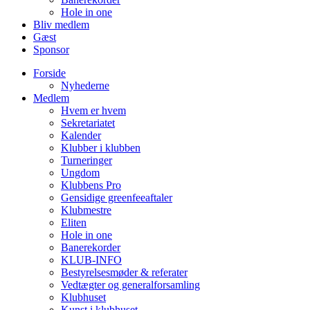
Hole in one
Bliv medlem
Gæst
Sponsor
Forside
Nyhederne
Medlem
Hvem er hvem
Sekretariatet
Kalender
Klubber i klubben
Turneringer
Ungdom
Klubbens Pro
Gensidige greenfeeaftaler
Klubmestre
Eliten
Hole in one
Banerekorder
KLUB-INFO
Bestyrelsesmøder & referater
Vedtægter og generalforsamling
Klubhuset
Kunst i klubhuset