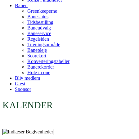
Banen
Greenkeeperne
Banestatus
Tidsbestilling
Baneudvalg
Baneservice
Regelsiden
Træningsområde
Banepleje
Scorekort
Konverteringstabeller
Banerekorder
Hole in one
Bliv medlem
Gæst
Sponsor
KALENDER