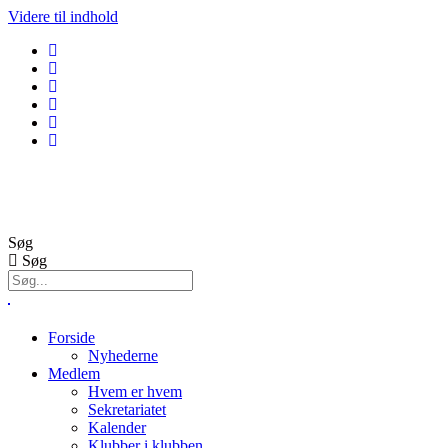
Videre til indhold
GolfBox
Banestatus
Søg
Søg
Forside
Nyhederne
Medlem
Hvem er hvem
Sekretariatet
Kalender
Klubber i klubben