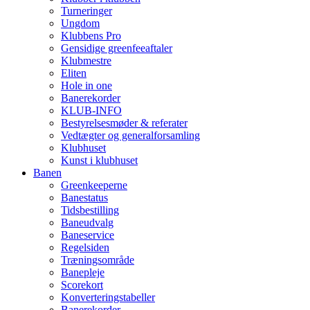
Turneringer
Ungdom
Klubbens Pro
Gensidige greenfeeaftaler
Klubmestre
Eliten
Hole in one
Banerekorder
KLUB-INFO
Bestyrelsesmøder & referater
Vedtægter og generalforsamling
Klubhuset
Kunst i klubhuset
Banen
Greenkeeperne
Banestatus
Tidsbestilling
Baneudvalg
Baneservice
Regelsiden
Træningsområde
Banepleje
Scorekort
Konverteringstabeller
Banerekorder