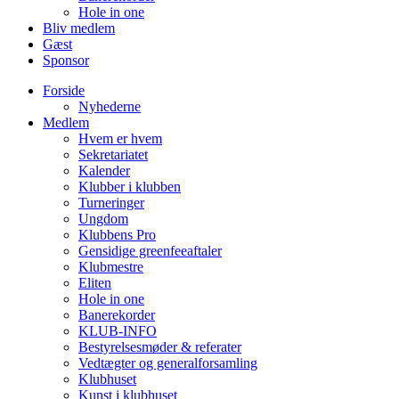
Hole in one
Bliv medlem
Gæst
Sponsor
Forside
Nyhederne
Medlem
Hvem er hvem
Sekretariatet
Kalender
Klubber i klubben
Turneringer
Ungdom
Klubbens Pro
Gensidige greenfeeaftaler
Klubmestre
Eliten
Hole in one
Banerekorder
KLUB-INFO
Bestyrelsesmøder & referater
Vedtægter og generalforsamling
Klubhuset
Kunst i klubhuset