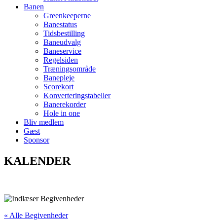
Banen
Greenkeeperne
Banestatus
Tidsbestilling
Baneudvalg
Baneservice
Regelsiden
Træningsområde
Banepleje
Scorekort
Konverteringstabeller
Banerekorder
Hole in one
Bliv medlem
Gæst
Sponsor
KALENDER
« Alle Begivenheder