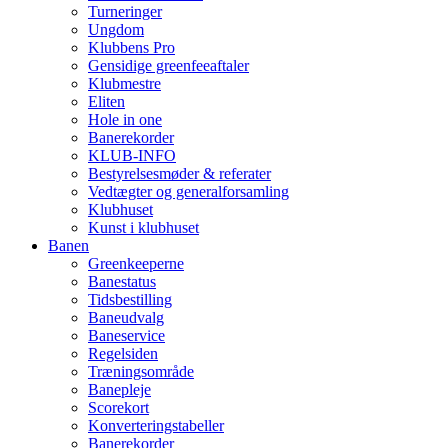
Turneringer
Ungdom
Klubbens Pro
Gensidige greenfeeaftaler
Klubmestre
Eliten
Hole in one
Banerekorder
KLUB-INFO
Bestyrelsesmøder & referater
Vedtægter og generalforsamling
Klubhuset
Kunst i klubhuset
Banen
Greenkeeperne
Banestatus
Tidsbestilling
Baneudvalg
Baneservice
Regelsiden
Træningsområde
Banepleje
Scorekort
Konverteringstabeller
Banerekorder