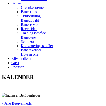
Banen
Greenkeeperne
Banestatus
Tidsbestilling
Baneudvalg
Baneservice
Regelsiden
Træningsområde
Banepleje
Scorekort
Konverteringstabeller
Banerekorder
Hole in one
Bliv medlem
Gæst
Sponsor
KALENDER
« Alle Begivenheder