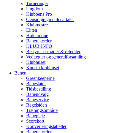
Turneringer
Ungdom
Klubbens Pro
Gensidige greenfeeaftaler
Klubmestre
Eliten
Hole in one
Banerekorder
KLUB-INFO
Bestyrelsesmøder & referater
Vedtægter og generalforsamling
Klubhuset
Kunst i klubhuset
Banen
Greenkeeperne
Banestatus
Tidsbestilling
Baneudvalg
Baneservice
Regelsiden
Træningsområde
Banepleje
Scorekort
Konverteringstabeller
Banerekorder