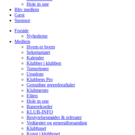
Hole in one
Bliv medlem
Gæst
Sponsor
Forside
Nyhederne
Medlem
Hvem er hvem
Sekretariatet
Kalender
Klubber i klubben
Turneringer
Ungdom
Klubbens Pro
Gensidige greenfeeaftaler
Klubmestre
Eliten
Hole in one
Banerekorder
KLUB-INFO
Bestyrelsesmøder & referater
Vedtægter og generalforsamling
Klubhuset
Kunst i klubhuset