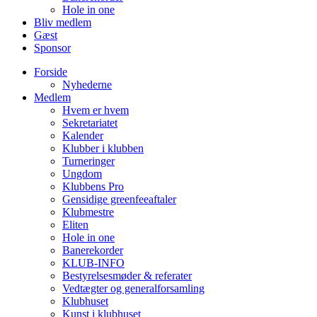
Hole in one
Bliv medlem
Gæst
Sponsor
Forside
Nyhederne
Medlem
Hvem er hvem
Sekretariatet
Kalender
Klubber i klubben
Turneringer
Ungdom
Klubbens Pro
Gensidige greenfeeaftaler
Klubmestre
Eliten
Hole in one
Banerekorder
KLUB-INFO
Bestyrelsesmøder & referater
Vedtægter og generalforsamling
Klubhuset
Kunst i klubhuset