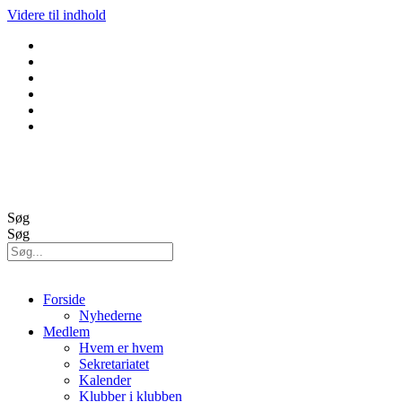
Videre til indhold
GolfBox
Banestatus
Søg
Søg
Forside
Nyhederne
Medlem
Hvem er hvem
Sekretariatet
Kalender
Klubber i klubben