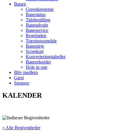
Banen
Greenkeeperne
Banestatus
Tidsbestilling
Baneudvalg
Baneservice
Regelsiden
Træningsområde
Banepleje
Scorekort
Konverteringstabeller
Banerekorder
Hole in one
Bliv medlem
Gæst
Sponsor
KALENDER
« Alle Begivenheder