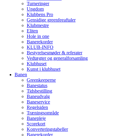
Turneringer
Ungdom
Klubbens Pro
Gensidige greenfeeaftaler
Klubmestre
Eliten
Hole in one
Banerekorder
KLUB-INFO
Bestyrelsesmøder & referater
Vedtægter og generalforsamling
Klubhuset
Kunst i klubhuset
Banen
Greenkeeperne
Banestatus
Tidsbestilling
Baneudvalg
Baneservice
Regelsiden
Træningsområde
Banepleje
Scorekort
Konverteringstabeller
Banerekorder