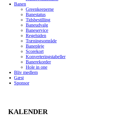
Banen
Greenkeeperne
Banestatus
Tidsbestilling
Baneudvalg
Baneservice
Regelsiden
Træningsområde
Banepleje
Scorekort
Konverteringstabeller
Banerekorder
Hole in one
Bliv medlem
Gæst
Sponsor
KALENDER