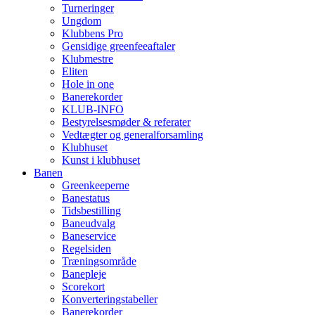
Turneringer
Ungdom
Klubbens Pro
Gensidige greenfeeaftaler
Klubmestre
Eliten
Hole in one
Banerekorder
KLUB-INFO
Bestyrelsesmøder & referater
Vedtægter og generalforsamling
Klubhuset
Kunst i klubhuset
Banen
Greenkeeperne
Banestatus
Tidsbestilling
Baneudvalg
Baneservice
Regelsiden
Træningsområde
Banepleje
Scorekort
Konverteringstabeller
Banerekorder