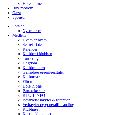
Hole in one
Bliv medlem
Gæst
Sponsor
Forside
Nyhederne
Medlem
Hvem er hvem
Sekretariatet
Kalender
Klubber i klubben
Turneringer
Ungdom
Klubbens Pro
Gensidige greenfeeaftaler
Klubmestre
Eliten
Hole in one
Banerekorder
KLUB-INFO
Bestyrelsesmøder & referater
Vedtægter og generalforsamling
Klubhuset
Kunst i klubhuset