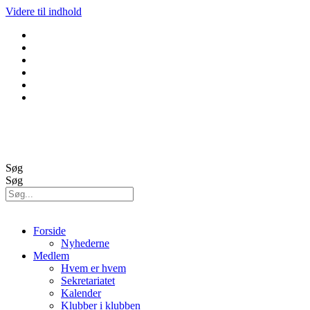
Videre til indhold
GolfBox
Banestatus
Søg
Søg
Forside
Nyhederne
Medlem
Hvem er hvem
Sekretariatet
Kalender
Klubber i klubben