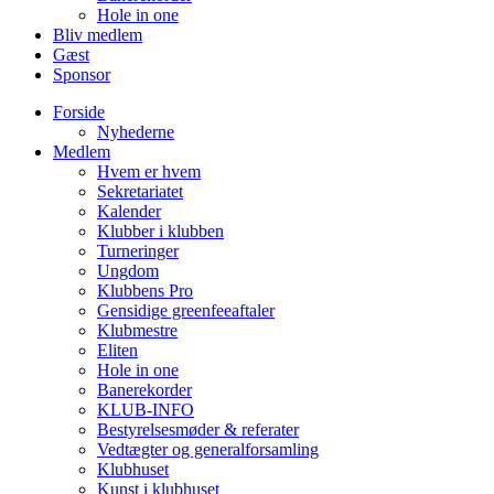
Hole in one
Bliv medlem
Gæst
Sponsor
Forside
Nyhederne
Medlem
Hvem er hvem
Sekretariatet
Kalender
Klubber i klubben
Turneringer
Ungdom
Klubbens Pro
Gensidige greenfeeaftaler
Klubmestre
Eliten
Hole in one
Banerekorder
KLUB-INFO
Bestyrelsesmøder & referater
Vedtægter og generalforsamling
Klubhuset
Kunst i klubhuset