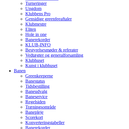
Turneringer
Ungdom
Klubbens Pro
Gensidige greenfeeaftaler
Klubmestre
Eliten
Hole in one
Banerekorder
KLUB-INFO
Bestyrelsesmøder & referater
Vedtægter og generalforsamling
Klubhuset
Kunst i klubhuset
Banen
Greenkeeperne
Banestatus
Tidsbestilling
Baneudvalg
Baneservice
Regelsiden
Træningsområde
Banepleje
Scorekort
Konverteringstabeller
Banerekorder