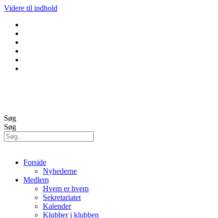
Videre til indhold
GolfBox
Banestatus
Søg
Søg
Forside
Nyhederne
Medlem
Hvem er hvem
Sekretariatet
Kalender
Klubber i klubben