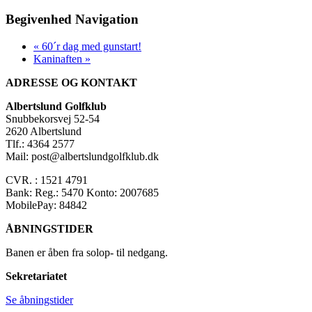
Begivenhed Navigation
«
60´r dag med gunstart!
Kaninaften
»
ADRESSE OG KONTAKT
Albertslund Golfklub
Snubbekorsvej 52-54
2620 Albertslund
Tlf.: 4364 2577
Mail: post@albertslundgolfklub.dk
CVR. : 1521 4791
Bank: Reg.: 5470 Konto: 2007685
MobilePay: 84842
ÅBNINGSTIDER
Banen er åben fra solop- til nedgang.
Sekretariatet
Se åbningstider