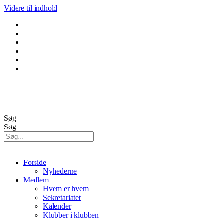
Videre til indhold
GolfBox
Banestatus
Søg
Søg
Forside
Nyhederne
Medlem
Hvem er hvem
Sekretariatet
Kalender
Klubber i klubben