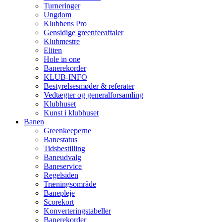
Turneringer
Ungdom
Klubbens Pro
Gensidige greenfeeaftaler
Klubmestre
Eliten
Hole in one
Banerekorder
KLUB-INFO
Bestyrelsesmøder & referater
Vedtægter og generalforsamling
Klubhuset
Kunst i klubhuset
Banen
Greenkeeperne
Banestatus
Tidsbestilling
Baneudvalg
Baneservice
Regelsiden
Træningsområde
Banepleje
Scorekort
Konverteringstabeller
Banerekorder