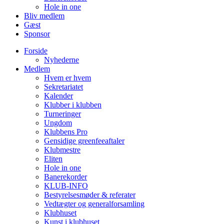
Hole in one
Bliv medlem
Gæst
Sponsor
Forside
Nyhederne
Medlem
Hvem er hvem
Sekretariatet
Kalender
Klubber i klubben
Turneringer
Ungdom
Klubbens Pro
Gensidige greenfeeaftaler
Klubmestre
Eliten
Hole in one
Banerekorder
KLUB-INFO
Bestyrelsesmøder & referater
Vedtægter og generalforsamling
Klubhuset
Kunst i klubhuset