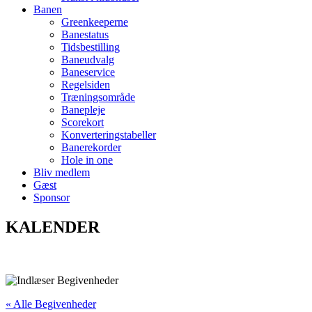
Banen
Greenkeeperne
Banestatus
Tidsbestilling
Baneudvalg
Baneservice
Regelsiden
Træningsområde
Banepleje
Scorekort
Konverteringstabeller
Banerekorder
Hole in one
Bliv medlem
Gæst
Sponsor
KALENDER
« Alle Begivenheder