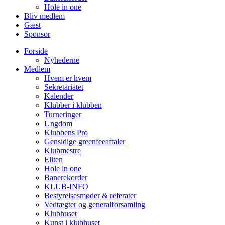
Hole in one
Bliv medlem
Gæst
Sponsor
Forside
Nyhederne
Medlem
Hvem er hvem
Sekretariatet
Kalender
Klubber i klubben
Turneringer
Ungdom
Klubbens Pro
Gensidige greenfeeaftaler
Klubmestre
Eliten
Hole in one
Banerekorder
KLUB-INFO
Bestyrelsesmøder & referater
Vedtægter og generalforsamling
Klubhuset
Kunst i klubhuset