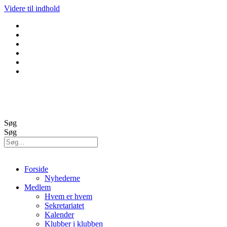
Videre til indhold
GolfBox
Banestatus
Søg
Søg
Forside
Nyhederne
Medlem
Hvem er hvem
Sekretariatet
Kalender
Klubber i klubben