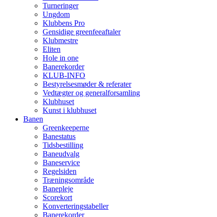
Turneringer
Ungdom
Klubbens Pro
Gensidige greenfeeaftaler
Klubmestre
Eliten
Hole in one
Banerekorder
KLUB-INFO
Bestyrelsesmøder & referater
Vedtægter og generalforsamling
Klubhuset
Kunst i klubhuset
Banen
Greenkeeperne
Banestatus
Tidsbestilling
Baneudvalg
Baneservice
Regelsiden
Træningsområde
Banepleje
Scorekort
Konverteringstabeller
Banerekorder