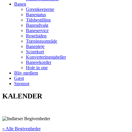
Banen
Greenkeeperne
Banestatus
Tidsbestilling
Baneudvalg
Baneservice
Regelsiden
Træningsområde
Banepleje
Scorekort
Konverteringstabeller
Banerekorder
Hole in one
Bliv medlem
Gæst
Sponsor
KALENDER
« Alle Begivenheder