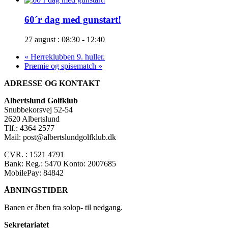
60´r dag med gunstart!
27 august : 08:30
-
12:40
«
Herreklubben 9. huller.
Præmie og spisematch
»
ADRESSE OG KONTAKT
Albertslund Golfklub
Snubbekorsvej 52-54
2620 Albertslund
Tlf.: 4364 2577
Mail: post@albertslundgolfklub.dk
CVR. : 1521 4791
Bank: Reg.: 5470 Konto: 2007685
MobilePay: 84842
ÅBNINGSTIDER
Banen er åben fra solop- til nedgang.
Sekretariatet