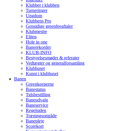
Klubber i klubben
Turneringer
Ungdom
Klubbens Pro
Gensidige greenfeeaftaler
Klubmestre
Eliten
Hole in one
Banerekorder
KLUB-INFO
Bestyrelsesmøder & referater
Vedtægter og generalforsamling
Klubhuset
Kunst i klubhuset
Banen
Greenkeeperne
Banestatus
Tidsbestilling
Baneudvalg
Baneservice
Regelsiden
Træningsområde
Banepleje
Scorekort