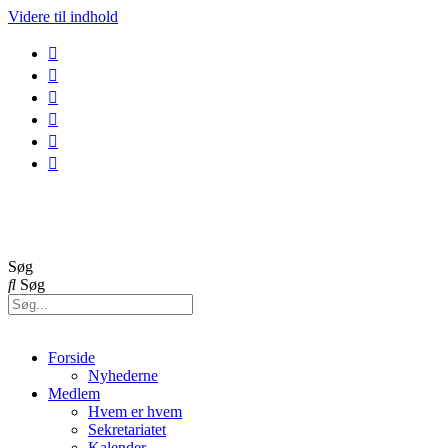
Videre til indhold
GolfBox
Banestatus
Søg
Søg
Forside
Nyhederne
Medlem
Hvem er hvem
Sekretariatet
Kalender