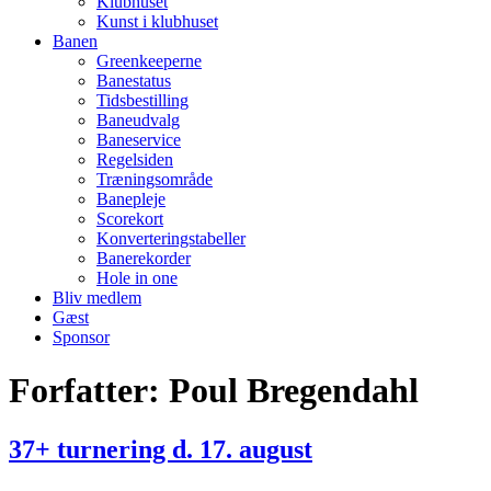
Klubhuset
Kunst i klubhuset
Banen
Greenkeeperne
Banestatus
Tidsbestilling
Baneudvalg
Baneservice
Regelsiden
Træningsområde
Banepleje
Scorekort
Konverteringstabeller
Banerekorder
Hole in one
Bliv medlem
Gæst
Sponsor
Forfatter:
Poul Bregendahl
37+ turnering d. 17. august