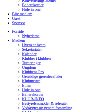
Konverteringstabeller
Banerekorder
Hole in one
Bliv medlem
Gæst
Sponsor
Forside
Nyhederne
Medlem
Hvem er hvem
Sekretariatet
Kalender
Klubber i klubben
Turneringer
Ungdom
Klubbens Pro
Gensidige greenfeeaftaler
Klubmestre
Eliten
Hole in one
Banerekorder
KLUB-INFO
Bestyrelsesmøder & referater
Vedtægter og generalforsamling