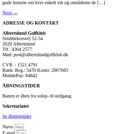
gode historie om hver enkelt vin og områderne de […]
Next
→
ADRESSE OG KONTAKT
Albertslund Golfklub
Snubbekorsvej 52-54
2620 Albertslund
Tlf.: 4364 2577
Mail: post@albertslundgolfklub.dk
CVR. : 1521 4791
Bank: Reg.: 5470 Konto: 2007685
MobilePay: 84842
ÅBNINGSTIDER
Banen er åben fra solop- til nedgang.
Sekretariatet
Se åbningstider
Navn
E-mail