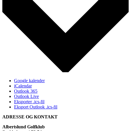
Google kalender
iCalendar
Outlook 365
Outlook Live
Eksporter .ics-fil
Eksport Outlook .ics-fil
ADRESSE OG KONTAKT
Albertslund Golfklub