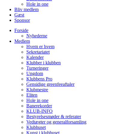
Hole in one
Bliv medlem
Gæst
Sponsor
Forside
Nyhederne
Medlem
Hvem er hvem
Sekretariatet
Kalender
Klubber i klubben
Turneringer
Ungdom
Klubbens Pro
Gensidige greenfeeaftaler
Klubmestre
Eliten
Hole in one
Banerekorder
KLUB-INFO
Bestyrelsesmøder & referater
Vedtægter og generalforsamling
Klubhuset
Kunst i klubhuset