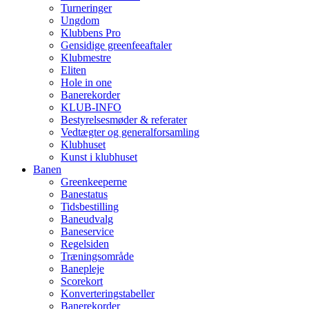
Turneringer
Ungdom
Klubbens Pro
Gensidige greenfeeaftaler
Klubmestre
Eliten
Hole in one
Banerekorder
KLUB-INFO
Bestyrelsesmøder & referater
Vedtægter og generalforsamling
Klubhuset
Kunst i klubhuset
Banen
Greenkeeperne
Banestatus
Tidsbestilling
Baneudvalg
Baneservice
Regelsiden
Træningsområde
Banepleje
Scorekort
Konverteringstabeller
Banerekorder