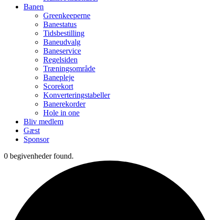
Banen
Greenkeeperne
Banestatus
Tidsbestilling
Baneudvalg
Baneservice
Regelsiden
Træningsområde
Banepleje
Scorekort
Konverteringstabeller
Banerekorder
Hole in one
Bliv medlem
Gæst
Sponsor
0 begivenheder found.