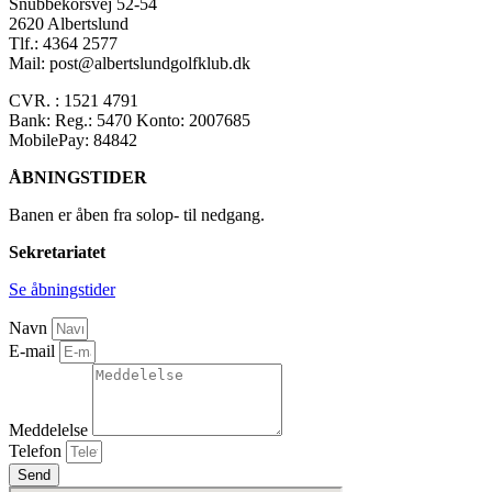
Snubbekorsvej 52-54
2620 Albertslund
Tlf.: 4364 2577
Mail: post@albertslundgolfklub.dk
CVR. : 1521 4791
Bank: Reg.: 5470 Konto: 2007685
MobilePay: 84842
ÅBNINGSTIDER
Banen er åben fra solop- til nedgang.
Sekretariatet
Se åbningstider
Navn
E-mail
Meddelelse
Telefon
Send