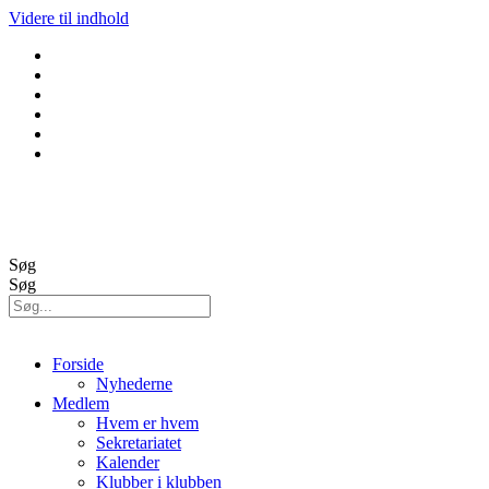
Videre til indhold
GolfBox
Banestatus
Søg
Søg
Forside
Nyhederne
Medlem
Hvem er hvem
Sekretariatet
Kalender
Klubber i klubben