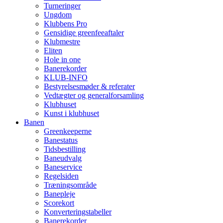
Turneringer
Ungdom
Klubbens Pro
Gensidige greenfeeaftaler
Klubmestre
Eliten
Hole in one
Banerekorder
KLUB-INFO
Bestyrelsesmøder & referater
Vedtægter og generalforsamling
Klubhuset
Kunst i klubhuset
Banen
Greenkeeperne
Banestatus
Tidsbestilling
Baneudvalg
Baneservice
Regelsiden
Træningsområde
Banepleje
Scorekort
Konverteringstabeller
Banerekorder