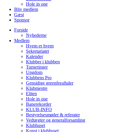
Hole in one
Bliv medlem
Gæst
Sponsor
Forside
Nyhederne
Medlem
Hvem er hvem
Sekretariatet
Kalender
Klubber i klubben
Turneringer
Ungdom
Klubbens Pro
Gensidige greenfeeaftaler
Klubmestre
Eliten
Hole in one
Banerekorder
KLUB-INFO
Bestyrelsesmøder & referater
Vedtægter og generalforsamling
Klubhuset
Kunst i klubhuset