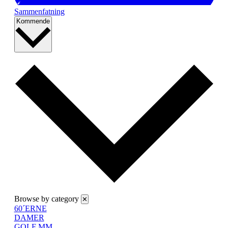
Sammenfatning
Vælg
Kommende
dato.
Browse by category
✕
60´ERNE
DAMER
GOLF MM.