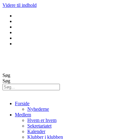
Videre til indhold
GolfBox
Banestatus
Søg
Søg
Forside
Nyhederne
Medlem
Hvem er hvem
Sekretariatet
Kalender
Klubber i klubben