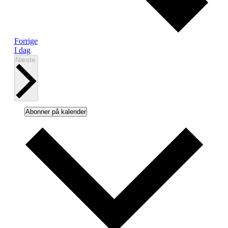
Begivenheder
Forrige
I dag
Begivenheder
Næste
Abonner på kalender