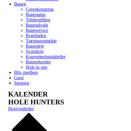
Banen
Greenkeeperne
Banestatus
Tidsbestilling
Baneudvalg
Baneservice
Regelsiden
Træningsområde
Banepleje
Scorekort
Konverteringstabeller
Banerekorder
Hole in one
Bliv medlem
Gæst
Sponsor
KALENDER
HOLE HUNTERS
Begivenheder