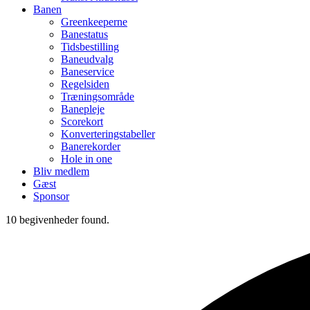
Banen
Greenkeeperne
Banestatus
Tidsbestilling
Baneudvalg
Baneservice
Regelsiden
Træningsområde
Banepleje
Scorekort
Konverteringstabeller
Banerekorder
Hole in one
Bliv medlem
Gæst
Sponsor
10 begivenheder found.