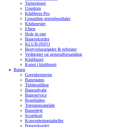
Turneringer
Ungdom
Klubbens Pro
Gensidige greenfeeaftaler
Klubmestre
Eliten
Hole in one
Banerekorder
KLUB-INFO
Bestyrelsesmøder & referater
Vedtægter og generalforsamling
Klubhuset
Kunst i klubhuset
Banen
Greenkeeperne
Banestatus
Tidsbestilling
Baneudvalg
Baneservice
Regelsiden
Træningsområde
Banepleje
Scorekort
Konverteringstabeller
Banerekorder