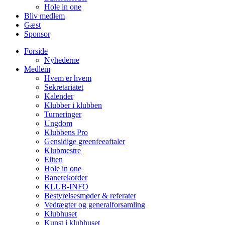
Hole in one
Bliv medlem
Gæst
Sponsor
Forside
Nyhederne
Medlem
Hvem er hvem
Sekretariatet
Kalender
Klubber i klubben
Turneringer
Ungdom
Klubbens Pro
Gensidige greenfeeaftaler
Klubmestre
Eliten
Hole in one
Banerekorder
KLUB-INFO
Bestyrelsesmøder & referater
Vedtægter og generalforsamling
Klubhuset
Kunst i klubhuset